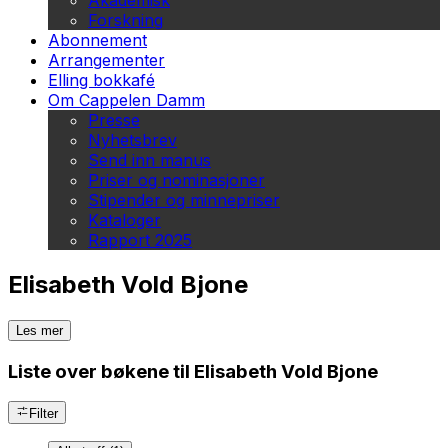
Akademisk
Forskning
Abonnement
Arrangementer
Elling bokkafé
Om Cappelen Damm
Presse
Nyhetsbrev
Send inn manus
Priser og nominasjoner
Stipender og minnepriser
Kataloger
Rapport 2025
Elisabeth Vold Bjone
Les mer
Liste over bøkene til Elisabeth Vold Bjone
Filter