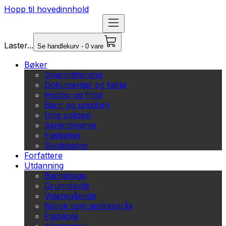
Hopp til hovedinnhold
Laster...
Se handlekurv - 0 vare
Bøker
Skjønnlitteratur
Dokumentar og fakta
Hobby og fritid
Barn og ungdom
Ung voksen
Serieromaner
Fagbøker
Skolebøker
Forfattere
Utdanning
Barnehage
Grunnskole
Videregående
Norsk som andrespråk
Fagskole