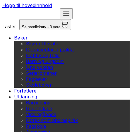
Hopp til hovedinnhold
Laster...
Se handlekurv - 0 vare
Bøker
Skjønnlitteratur
Dokumentar og fakta
Hobby og fritid
Barn og ungdom
Ung voksen
Serieromaner
Fagbøker
Skolebøker
Forfattere
Utdanning
Barnehage
Grunnskole
Videregående
Norsk som andrespråk
Fagskole