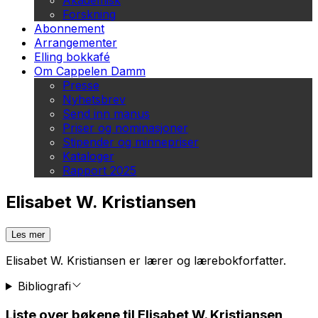
Akademisk
Forskning
Abonnement
Arrangementer
Elling bokkafé
Om Cappelen Damm
Presse
Nyhetsbrev
Send inn manus
Priser og nominasjoner
Stipender og minnepriser
Kataloger
Rapport 2025
Elisabet W. Kristiansen
Les mer
Elisabet W. Kristiansen er lærer og lærebokforfatter.
Bibliografi
Liste over bøkene til Elisabet W. Kristiansen