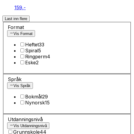
159,-
Last inn flere
Format
Vis Format
Heftet
33
Spiral
5
Ringperm
4
Eske
2
Språk
Vis Språk
Bokmål
29
Nynorsk
15
Utdanningsnivå
Vis Utdanningsnivå
Grunnskole
44