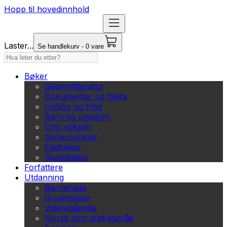
Hopp til hovedinnhold
Laster...
Se handlekurv - 0 vare
Bøker
Skjønnlitteratur
Dokumentar og fakta
Hobby og fritid
Barn og ungdom
Ung voksen
Serieromaner
Fagbøker
Skolebøker
Forfattere
Utdanning
Barnehage
Grunnskole
Videregående
Norsk som andrespråk