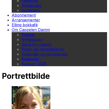
Fagskole
Akademisk
Forskning
Abonnement
Arrangementer
Elling bokkafé
Om Cappelen Damm
Presse
Nyhetsbrev
Send inn manus
Priser og nominasjoner
Stipender og minnepriser
Kataloger
Rapport 2025
Portrettbilde