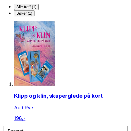
Alle treff (1)
Bøker (1)
Klipp og klin, skaperglede på kort
Aud Rye
198,-
Format