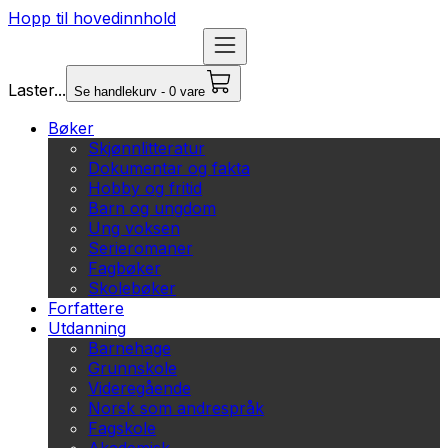
Hopp til hovedinnhold
Laster...
Se handlekurv - 0 vare
Bøker
Skjønnlitteratur
Dokumentar og fakta
Hobby og fritid
Barn og ungdom
Ung voksen
Serieromaner
Fagbøker
Skolebøker
Forfattere
Utdanning
Barnehage
Grunnskole
Videregående
Norsk som andrespråk
Fagskole