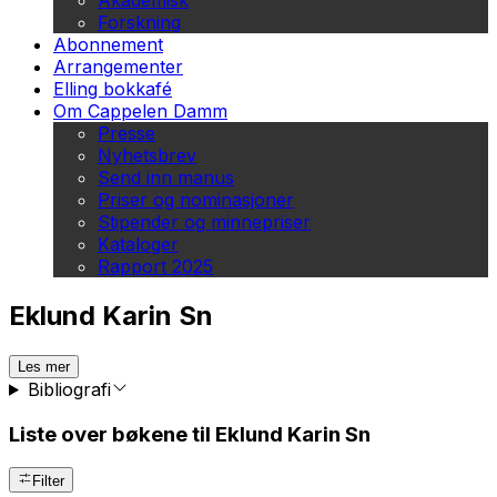
Akademisk
Forskning
Abonnement
Arrangementer
Elling bokkafé
Om Cappelen Damm
Presse
Nyhetsbrev
Send inn manus
Priser og nominasjoner
Stipender og minnepriser
Kataloger
Rapport 2025
Eklund Karin Sn
Les mer
Bibliografi
Liste over bøkene til Eklund Karin Sn
Filter