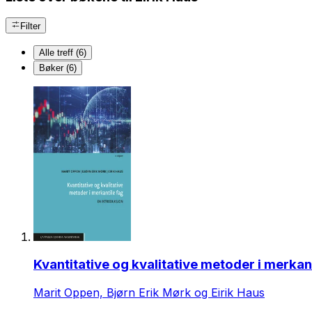
Filter
Alle treff (6)
Bøker (6)
Kvantitative og kvalitative metoder i merkan
Marit Oppen, Bjørn Erik Mørk og Eirik Haus