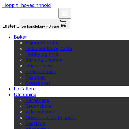
Hopp til hovedinnhold
Laster...
Se handlekurv - 0 vare
Bøker
Skjønnlitteratur
Dokumentar og fakta
Hobby og fritid
Barn og ungdom
Ung voksen
Serieromaner
Fagbøker
Skolebøker
Forfattere
Utdanning
Barnehage
Grunnskole
Videregående
Norsk som andrespråk
Fagskole