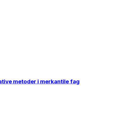
tative metoder i merkantile fag