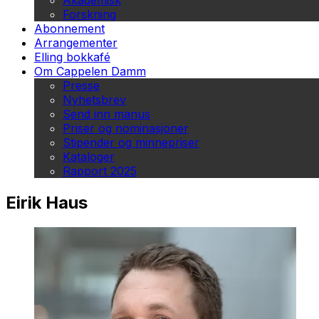
Akademisk
Forskning
Abonnement
Arrangementer
Elling bokkafé
Om Cappelen Damm
Presse
Nyhetsbrev
Send inn manus
Priser og nominasjoner
Stipender og minnepriser
Kataloger
Rapport 2025
Eirik Haus