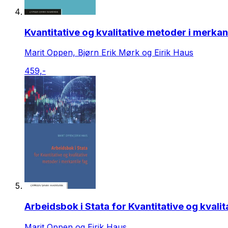
Kvantitative og kvalitative metoder i merkan
Marit Oppen, Bjørn Erik Mørk og Eirik Haus
459,-
Arbeidsbok i Stata for Kvantitative og kvali
Marit Oppen og Eirik Haus