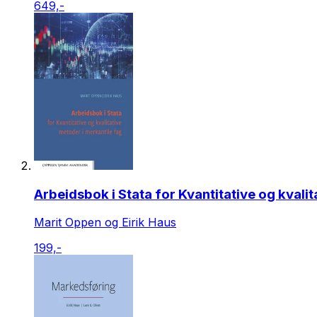
649,-
Arbeidsbok i Stata for Kvantitative og kvali
Marit Oppen og Eirik Haus
199,-