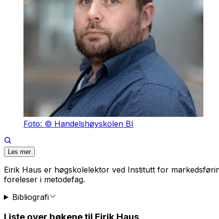
Foto: © Handelshøyskolen BI
Les mer
Eirik Haus er høgskolelektor ved Institutt for markedsfø
foreleser i metodefag.
Bibliografi
Liste over bøkene til Eirik Haus