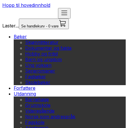
Hopp til hovedinnhold
Laster...
Se handlekurv - 0 vare
Bøker
Skjønnlitteratur
Dokumentar og fakta
Hobby og fritid
Barn og ungdom
Ung voksen
Serieromaner
Fagbøker
Skolebøker
Forfattere
Utdanning
Barnehage
Grunnskole
Videregående
Norsk som andrespråk
Fagskole