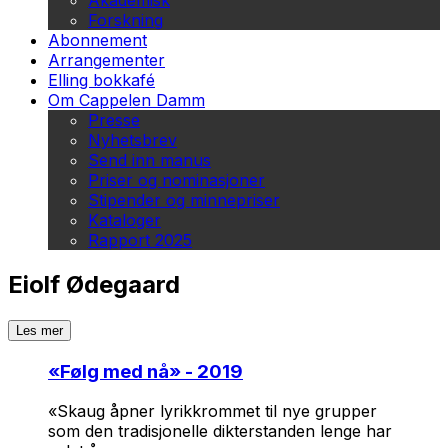
Akademisk
Forskning
Abonnement
Arrangementer
Elling bokkafé
Om Cappelen Damm
Presse
Nyhetsbrev
Send inn manus
Priser og nominasjoner
Stipender og minnepriser
Kataloger
Rapport 2025
Eiolf Ødegaard
Les mer
«
Følg med nå
» - 2019
«Skaug åpner lyrikkrommet til nye grupper
som den tradisjonelle dikterstanden lenge har