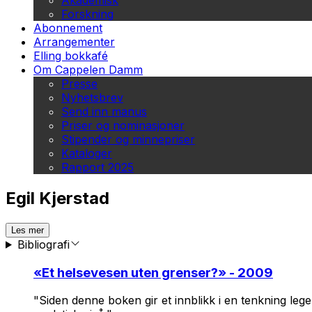
Akademisk
Forskning
Abonnement
Arrangementer
Elling bokkafé
Om Cappelen Damm
Presse
Nyhetsbrev
Send inn manus
Priser og nominasjoner
Stipender og minnepriser
Kataloger
Rapport 2025
Egil Kjerstad
Les mer
Bibliografi
«
Et helsevesen uten grenser?
» - 2009
"Siden denne boken gir et innblikk i en tenkning leger