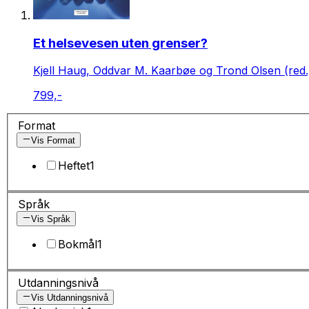
Et helsevesen uten grenser?
Kjell Haug, Oddvar M. Kaarbøe og Trond Olsen (red.
799,-
Format
Vis Format
Heftet
1
Språk
Vis Språk
Bokmål
1
Utdanningsnivå
Vis Utdanningsnivå