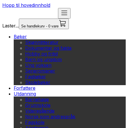
Hopp til hovedinnhold
Laster...
Se handlekurv - 0 vare
Bøker
Skjønnlitteratur
Dokumentar og fakta
Hobby og fritid
Barn og ungdom
Ung voksen
Serieromaner
Fagbøker
Skolebøker
Forfattere
Utdanning
Barnehage
Grunnskole
Videregående
Norsk som andrespråk
Fagskole