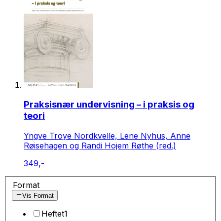
Praksisnær undervisning – i praksis og
teori
Yngve Troye Nordkvelle, Lene Nyhus, Anne
Røisehagen og Randi Hojem Røthe (red.)
349,-
Format
Vis Format
Heftet
1