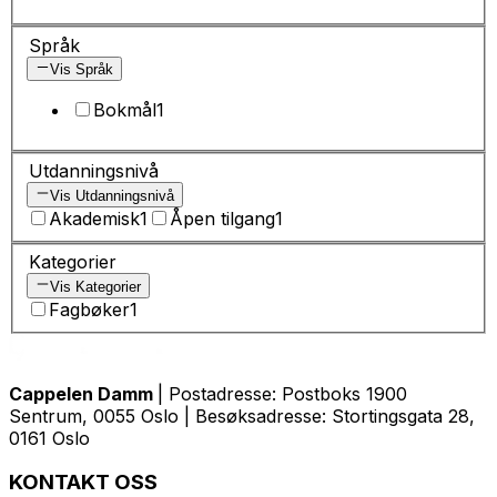
Språk
Vis Språk
Bokmål
1
Utdanningsnivå
Vis Utdanningsnivå
Akademisk
1
Åpen tilgang
1
Kategorier
Vis Kategorier
Fagbøker
1
Cappelen Damm
| Postadresse: Postboks 1900
Sentrum, 0055 Oslo | Besøksadresse: Stortingsgata 28,
0161 Oslo
KONTAKT OSS