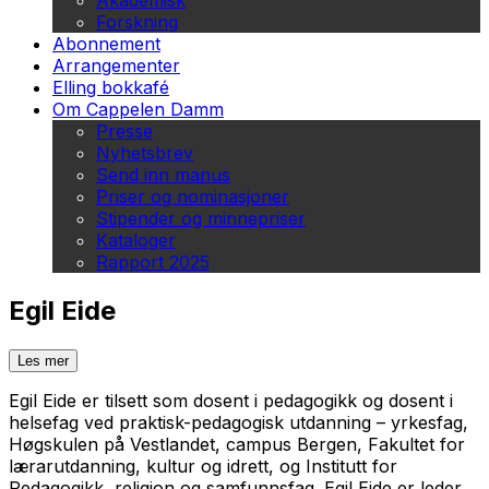
Akademisk
Forskning
Abonnement
Arrangementer
Elling bokkafé
Om Cappelen Damm
Presse
Nyhetsbrev
Send inn manus
Priser og nominasjoner
Stipender og minnepriser
Kataloger
Rapport 2025
Egil Eide
Les mer
Egil Eide er tilsett som dosent i pedagogikk og dosent i
helsefag ved praktisk-pedagogisk utdanning – yrkesfag,
Høgskulen på Vestlandet, campus Bergen, Fakultet for
lærarutdanning, kultur og idrett, og Institutt for
Pedagogikk, religion og samfunnsfag. Egil Eide er leder