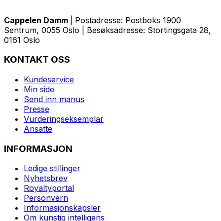
Cappelen Damm
| Postadresse: Postboks 1900
Sentrum, 0055 Oslo | Besøksadresse: Stortingsgata 28,
0161 Oslo
KONTAKT OSS
Kundeservice
Min side
Send inn manus
Presse
Vurderingseksemplar
Ansatte
INFORMASJON
Ledige stillinger
Nyhetsbrev
Royaltyportal
Personvern
Informasjonskapsler
Om kunstig intelligens