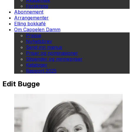
Akademisk
Forskning
Abonnement
Arrangementer
Elling bokkafé
Om Cappelen Damm
Presse
Nyhetsbrev
Send inn manus
Priser og nominasjoner
Stipender og minnepriser
Kataloger
Rapport 2025
Edit Bugge