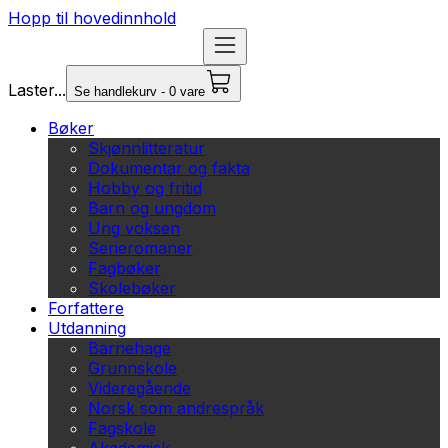
Hopp til hovedinnhold
Laster...
Se handlekurv - 0 vare
Bøker
Skjønnlitteratur
Dokumentar og fakta
Hobby og fritid
Barn og ungdom
Ung voksen
Serieromaner
Fagbøker
Skolebøker
Forfattere
Utdanning
Barnehage
Grunnskole
Videregående
Norsk som andrespråk
Fagskole