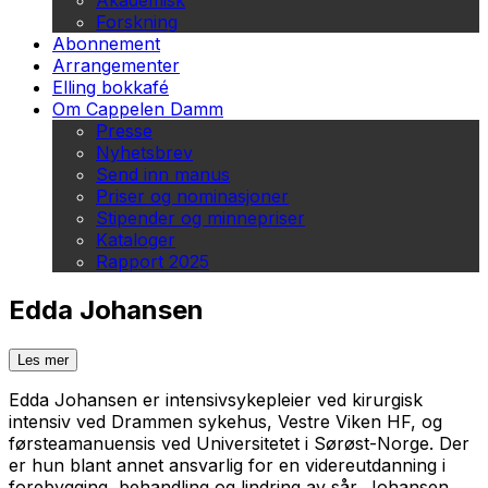
Akademisk
Forskning
Abonnement
Arrangementer
Elling bokkafé
Om Cappelen Damm
Presse
Nyhetsbrev
Send inn manus
Priser og nominasjoner
Stipender og minnepriser
Kataloger
Rapport 2025
Edda Johansen
Les mer
Edda Johansen er intensivsykepleier ved kirurgisk
intensiv ved Drammen sykehus, Vestre Viken HF, og
førsteamanuensis ved Universitetet i Sørøst-Norge. Der
er hun blant annet ansvarlig for en videreutdanning i
forebygging, behandling og lindring av sår. Johansen