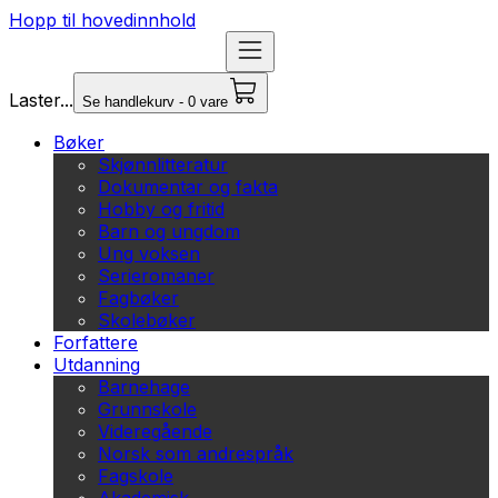
Hopp til hovedinnhold
Laster...
Se handlekurv - 0 vare
Bøker
Skjønnlitteratur
Dokumentar og fakta
Hobby og fritid
Barn og ungdom
Ung voksen
Serieromaner
Fagbøker
Skolebøker
Forfattere
Utdanning
Barnehage
Grunnskole
Videregående
Norsk som andrespråk
Fagskole