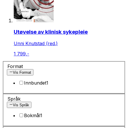
Utøvelse av klinisk sykepleie
Unni Knutstad (red.)
1 799,-
Format
Vis Format
Innbundet
1
Språk
Vis Språk
Bokmål
1