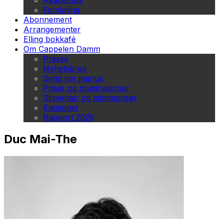
Akademisk
Forskning
Abonnement
Arrangementer
Elling bokkafé
Om Cappelen Damm
Presse
Nyhetsbrev
Send inn manus
Priser og nominasjoner
Stipender og minnepriser
Kataloger
Rapport 2025
Duc Mai-The