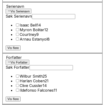
Serienavn
Vis Serienavn
Søk Serienavn
Isaac Bell
14
Myron Bolitar
12
Courtney
9
Arnau Estanyol
8
Vis flere
Forfatter
Vis Forfatter
Søk Forfatter
Wilbur Smith
25
Harlan Coben
21
Clive Cussler
14
Ildefonso Falcones
11
Vis flere