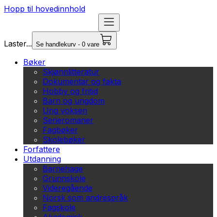
Hopp til hovedinnhold
Laster...
Se handlekurv - 0 vare
Bøker
Skjønnlitteratur
Dokumentar og fakta
Hobby og fritid
Barn og ungdom
Ung voksen
Serieromaner
Fagbøker
Skolebøker
Forfattere
Utdanning
Barnehage
Grunnskole
Videregående
Norsk som andrespråk
Fagskole