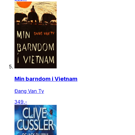
Min barndom i Vietnam
Ðang Van Ty
349,-