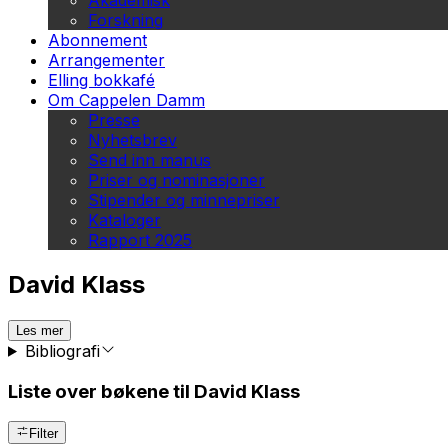
Akademisk
Forskning
Abonnement
Arrangementer
Elling bokkafé
Om Cappelen Damm
Presse
Nyhetsbrev
Send inn manus
Priser og nominasjoner
Stipender og minnepriser
Kataloger
Rapport 2025
David Klass
Les mer
Bibliografi
Liste over bøkene til David Klass
Filter