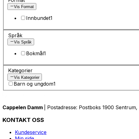
Vis Format
Innbundet
1
Språk
Vis Språk
Bokmål
1
Kategorier
Vis Kategorier
Barn og ungdom
1
Cappelen Damm
| Postadresse: Postboks 1900 Sentrum, 
KONTAKT OSS
Kundeservice
Min side