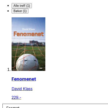
Alle treff (1)
Bøker (1)
Fenomenet
David Klass
229,-
Format