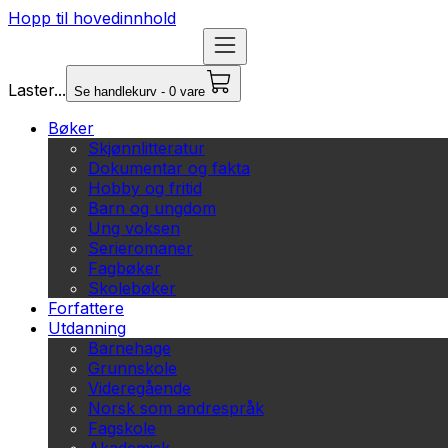
Hopp til hovedinnhold
Laster...
Se handlekurv - 0 vare
Bøker
Skjønnlitteratur
Dokumentar og fakta
Hobby og fritid
Barn og ungdom
Ung voksen
Serieromaner
Fagbøker
Skolebøker
Forfattere
Utdanning
Barnehage
Grunnskole
Videregående
Norsk som andrespråk
Fagskole