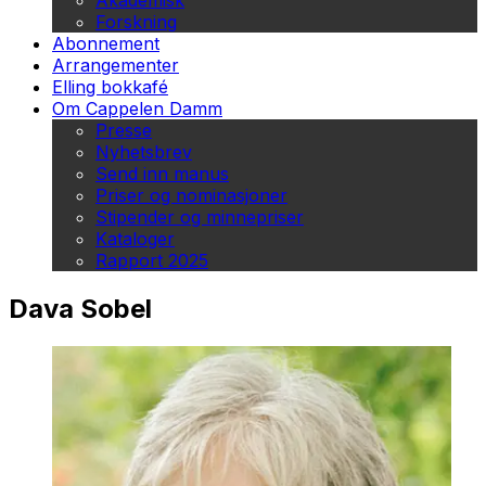
Akademisk
Forskning
Abonnement
Arrangementer
Elling bokkafé
Om Cappelen Damm
Presse
Nyhetsbrev
Send inn manus
Priser og nominasjoner
Stipender og minnepriser
Kataloger
Rapport 2025
Dava Sobel