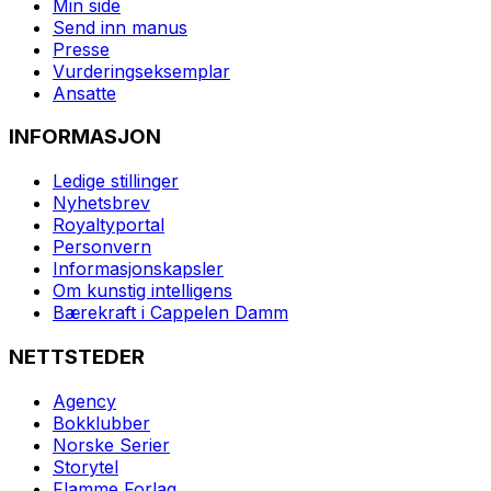
Min side
Send inn manus
Presse
Vurderingseksemplar
Ansatte
INFORMASJON
Ledige stillinger
Nyhetsbrev
Royaltyportal
Personvern
Informasjonskapsler
Om kunstig intelligens
Bærekraft i Cappelen Damm
NETTSTEDER
Agency
Bokklubber
Norske Serier
Storytel
Flamme Forlag