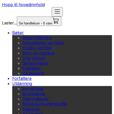
Hopp til hovedinnhold
Laster...
Se handlekurv - 0 vare
Bøker
Skjønnlitteratur
Dokumentar og fakta
Hobby og fritid
Barn og ungdom
Ung voksen
Serieromaner
Fagbøker
Skolebøker
Forfattere
Utdanning
Barnehage
Grunnskole
Videregående
Norsk som andrespråk
Fagskole