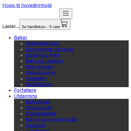
Hopp til hovedinnhold
Laster...
Se handlekurv - 0 vare
Bøker
Skjønnlitteratur
Dokumentar og fakta
Hobby og fritid
Barn og ungdom
Ung voksen
Serieromaner
Fagbøker
Skolebøker
Forfattere
Utdanning
Barnehage
Grunnskole
Videregående
Norsk som andrespråk
Fagskole