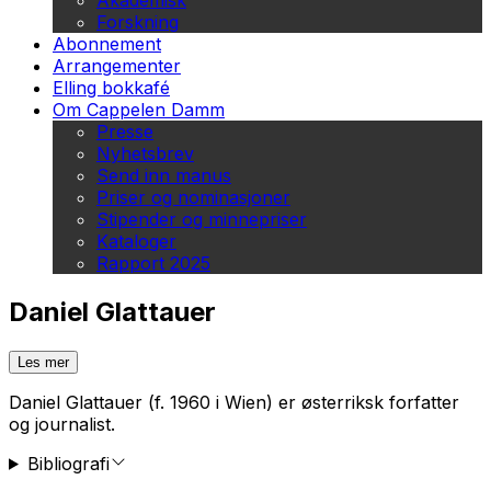
Akademisk
Forskning
Abonnement
Arrangementer
Elling bokkafé
Om Cappelen Damm
Presse
Nyhetsbrev
Send inn manus
Priser og nominasjoner
Stipender og minnepriser
Kataloger
Rapport 2025
Daniel Glattauer
Les mer
Daniel Glattauer (f. 1960 i Wien) er østerriksk forfatter
og journalist.
Bibliografi