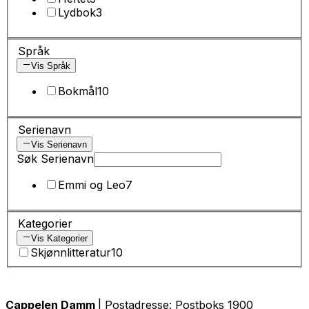
Lydbok
3
Språk
Vis Språk
Bokmål
10
Serienavn
Vis Serienavn
Søk Serienavn
Emmi og Leo
7
Kategorier
Vis Kategorier
Skjønnlitteratur
10
Cappelen Damm
| Postadresse: Postboks 1900