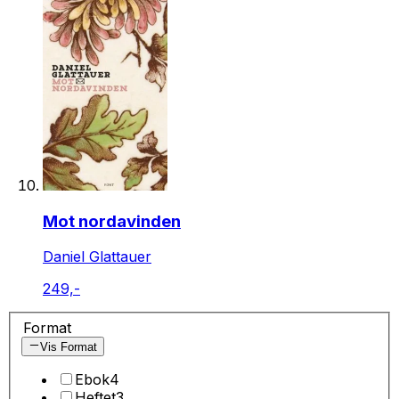
Mot nordavinden
Daniel Glattauer
249,-
Format
Vis Format
Ebok
4
Heftet
3