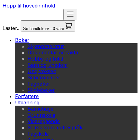
Hopp til hovedinnhold
Laster...
Se handlekurv - 0 vare
Bøker
Skjønnlitteratur
Dokumentar og fakta
Hobby og fritid
Barn og ungdom
Ung voksen
Serieromaner
Fagbøker
Skolebøker
Forfattere
Utdanning
Barnehage
Grunnskole
Videregående
Norsk som andrespråk
Fagskole