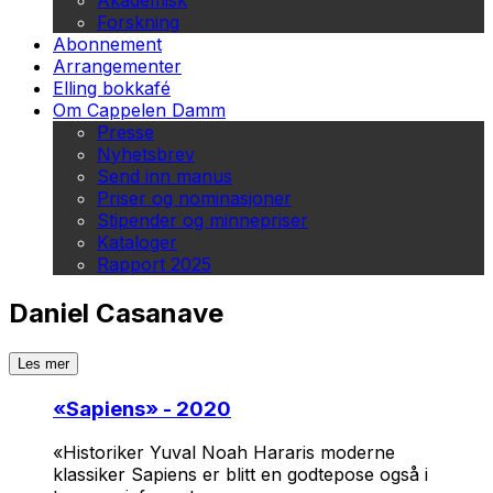
Akademisk
Forskning
Abonnement
Arrangementer
Elling bokkafé
Om Cappelen Damm
Presse
Nyhetsbrev
Send inn manus
Priser og nominasjoner
Stipender og minnepriser
Kataloger
Rapport 2025
Daniel Casanave
Les mer
«
Sapiens
» - 2020
«Historiker Yuval Noah Hararis moderne
klassiker
Sapiens
er blitt en godtepose også i