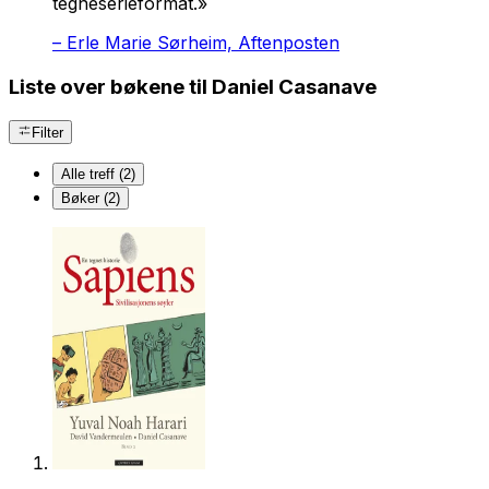
tegneserieformat.»
–
Erle Marie Sørheim, Aftenposten
Liste over bøkene til Daniel Casanave
Filter
Alle treff (2)
Bøker (2)