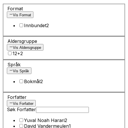
Format
Vis Format
Innbundet
2
Aldersgruppe
Vis Aldersgruppe
12+
2
Språk
Vis Språk
Bokmål
2
Forfatter
Vis Forfatter
Søk Forfatter
Yuval Noah Harari
2
David Vandermeulen
1