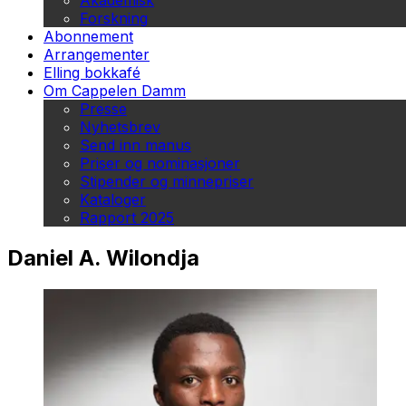
Akademisk
Forskning
Abonnement
Arrangementer
Elling bokkafé
Om Cappelen Damm
Presse
Nyhetsbrev
Send inn manus
Priser og nominasjoner
Stipender og minnepriser
Kataloger
Rapport 2025
Daniel A. Wilondja