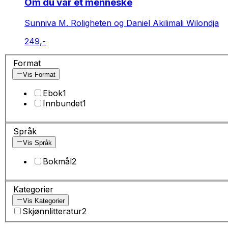
Om du var et menneske
Sunniva M. Roligheten og Daniel Akilimali Wilondja
249,-
Format
Vis Format
Ebok
1
Innbundet
1
Språk
Vis Språk
Bokmål
2
Kategorier
Vis Kategorier
Skjønnlitteratur
2