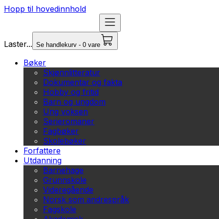
Hopp til hovedinnhold
Laster...
Se handlekurv - 0 vare
Bøker
Skjønnlitteratur
Dokumentar og fakta
Hobby og fritid
Barn og ungdom
Ung voksen
Serieromaner
Fagbøker
Skolebøker
Forfattere
Utdanning
Barnehage
Grunnskole
Videregående
Norsk som andrespråk
Fagskole