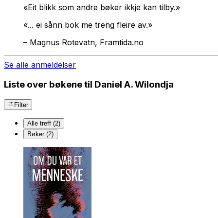
«Eit blikk som andre bøker ikkje kan tilby.»
«... ei sånn bok me treng fleire av.»
–
Magnus Rotevatn, Framtida.no
Se alle anmeldelser
Liste over bøkene til Daniel A. Wilondja
Filter
Alle treff (2)
Bøker (2)