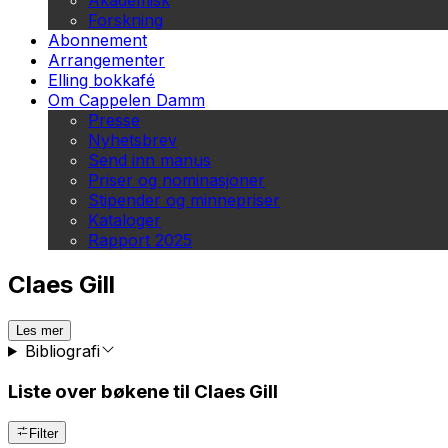
Akademisk
Forskning
Abonnement
Arrangementer
Elling bokkafé
Om Cappelen Damm
Presse
Nyhetsbrev
Send inn manus
Priser og nominasjoner
Stipender og minnepriser
Kataloger
Rapport 2025
Claes Gill
Les mer
Bibliografi
Liste over bøkene til Claes Gill
Filter