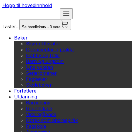
Hopp til hovedinnhold
Laster...
Se handlekurv - 0 vare
Bøker
Skjønnlitteratur
Dokumentar og fakta
Hobby og fritid
Barn og ungdom
Ung voksen
Serieromaner
Fagbøker
Skolebøker
Forfattere
Utdanning
Barnehage
Grunnskole
Videregående
Norsk som andrespråk
Fagskole