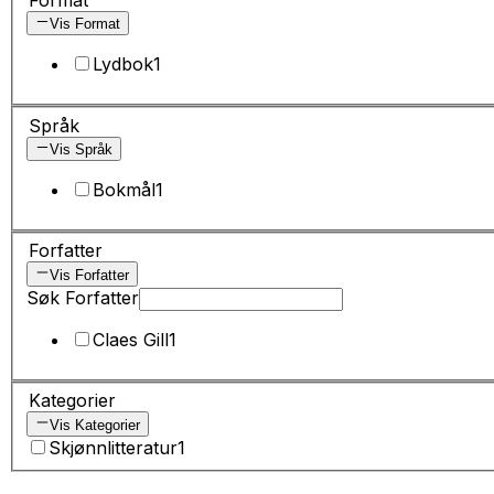
Vis Format
Lydbok
1
Språk
Vis Språk
Bokmål
1
Forfatter
Vis Forfatter
Søk Forfatter
Claes Gill
1
Kategorier
Vis Kategorier
Skjønnlitteratur
1