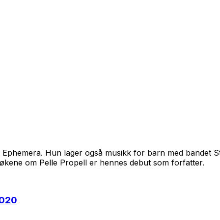
t i Ephemera. Hun lager også musikk for barn med bandet Stj
Bøkene om Pelle Propell er hennes debut som forfatter.
2020