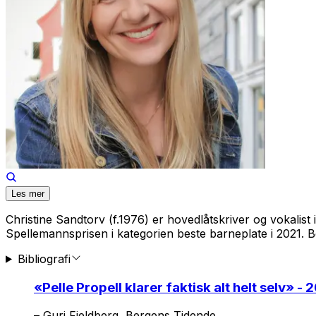
Les mer
Christine Sandtorv (f.1976) er hovedlåtskriver og vokalis
Spellemannsprisen i kategorien beste barneplate i 2021. 
Bibliografi
«
Pelle Propell klarer faktisk alt helt selv
» - 
–
Guri Fjeldberg, Bergens Tidende