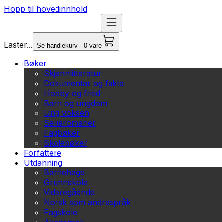
Hopp til hovedinnhold
Laster...
Se handlekurv - 0 vare
Bøker
Skjønnlitteratur
Dokumentar og fakta
Hobby og fritid
Barn og ungdom
Ung voksen
Serieromaner
Fagbøker
Skolebøker
Forfattere
Utdanning
Barnehage
Grunnskole
Videregående
Norsk som andrespråk
Fagskole