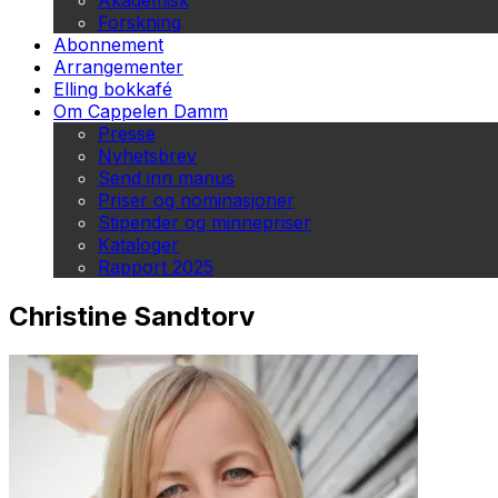
Akademisk
Forskning
Abonnement
Arrangementer
Elling bokkafé
Om Cappelen Damm
Presse
Nyhetsbrev
Send inn manus
Priser og nominasjoner
Stipender og minnepriser
Kataloger
Rapport 2025
Christine Sandtorv