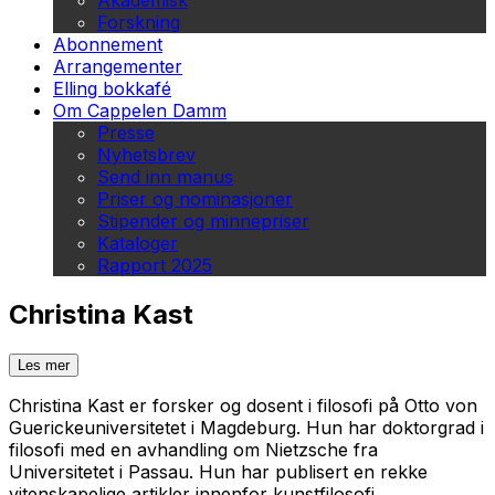
Akademisk
Forskning
Abonnement
Arrangementer
Elling bokkafé
Om Cappelen Damm
Presse
Nyhetsbrev
Send inn manus
Priser og nominasjoner
Stipender og minnepriser
Kataloger
Rapport 2025
Christina Kast
Les mer
Christina Kast er forsker og dosent i filosofi på Otto von
Guerickeuniversitetet i Magdeburg. Hun har doktorgrad i
filosofi med en avhandling om Nietzsche fra
Universitetet i Passau. Hun har publisert en rekke
vitenskapelige artikler innenfor kunstfilosofi,