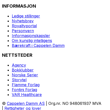
INFORMASJON
Ledige stillinger
Nyhetsbrev
Royaltyportal
Personvern
Informasjonskapsler
Om kunstig intelligens
Bærekraft i Cappelen Damm
NETTSTEDER
Agency
Bokklubber
Norske Serier
Storytel
Flamme Forlag
Fontini Forlag
VAR Healthcare
©
Cappelen Damm AS
| Org.nr. NO 948061937 MVA
|
Rettigheter og lover