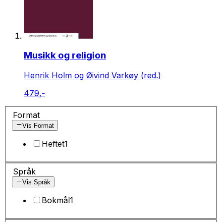
Musikk og religion
Henrik Holm og Øivind Varkøy (red.)
479,-
Format
Vis Format
Heftet
1
Språk
Vis Språk
Bokmål
1