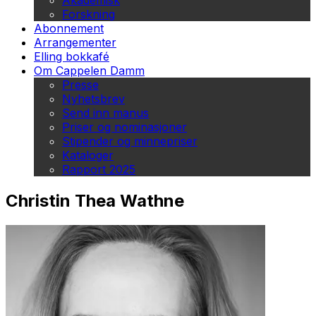
Akademisk
Forskning
Abonnement
Arrangementer
Elling bokkafé
Om Cappelen Damm
Presse
Nyhetsbrev
Send inn manus
Priser og nominasjoner
Stipender og minnepriser
Kataloger
Rapport 2025
Christin Thea Wathne