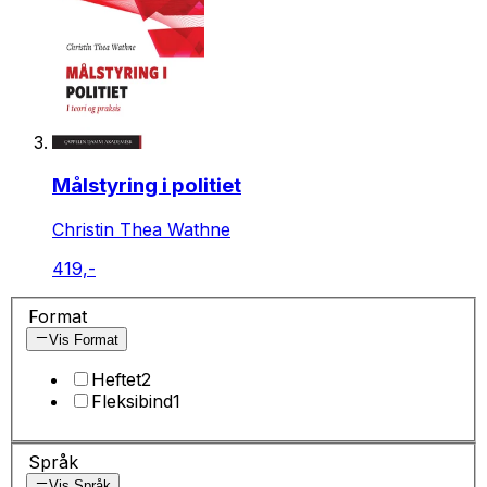
Målstyring i politiet
Christin Thea Wathne
419,-
Format
Vis Format
Heftet
2
Fleksibind
1
Språk
Vis Språk