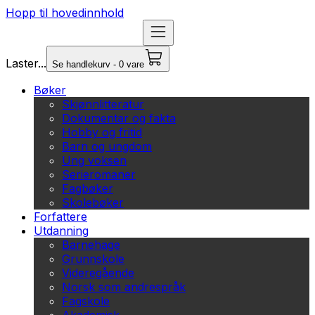
Hopp til hovedinnhold
Laster...
Se handlekurv - 0 vare
Bøker
Skjønnlitteratur
Dokumentar og fakta
Hobby og fritid
Barn og ungdom
Ung voksen
Serieromaner
Fagbøker
Skolebøker
Forfattere
Utdanning
Barnehage
Grunnskole
Videregående
Norsk som andrespråk
Fagskole