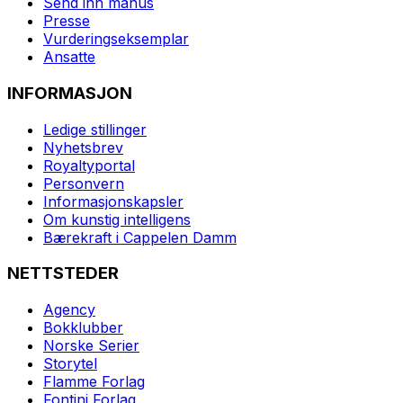
Send inn manus
Presse
Vurderingseksemplar
Ansatte
INFORMASJON
Ledige stillinger
Nyhetsbrev
Royaltyportal
Personvern
Informasjonskapsler
Om kunstig intelligens
Bærekraft i Cappelen Damm
NETTSTEDER
Agency
Bokklubber
Norske Serier
Storytel
Flamme Forlag
Fontini Forlag