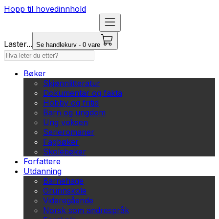
Hopp til hovedinnhold
Laster...
Se handlekurv - 0 vare
Bøker
Skjønnlitteratur
Dokumentar og fakta
Hobby og fritid
Barn og ungdom
Ung voksen
Serieromaner
Fagbøker
Skolebøker
Forfattere
Utdanning
Barnehage
Grunnskole
Videregående
Norsk som andrespråk