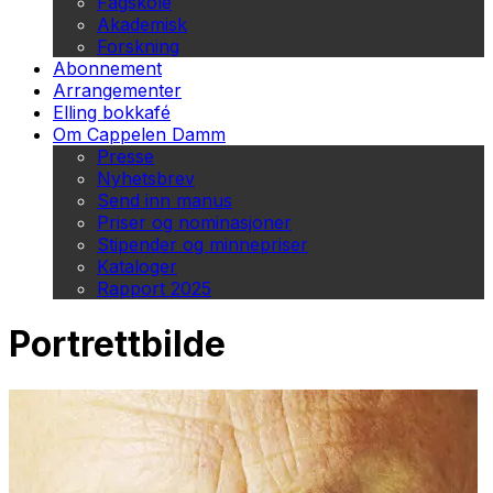
Fagskole
Akademisk
Forskning
Abonnement
Arrangementer
Elling bokkafé
Om Cappelen Damm
Presse
Nyhetsbrev
Send inn manus
Priser og nominasjoner
Stipender og minnepriser
Kataloger
Rapport 2025
Portrettbilde