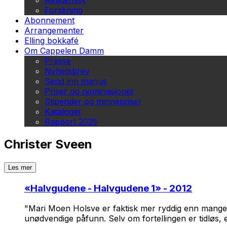
Akademisk
Forskning
Abonnement
Arrangementer
Elling bokkafé
Om Cappelen Damm
Presse
Nyhetsbrev
Send inn manus
Priser og nominasjoner
Stipender og minnepriser
Kataloger
Rapport 2025
Christer Sveen
Les mer
«
Halvgudene - Halvgudene 1
» - 2012
"Mari Moen Holsve er faktisk mer ryddig enn mange av
unødvendige påfunn. Selv om fortellingen er tidløs, 