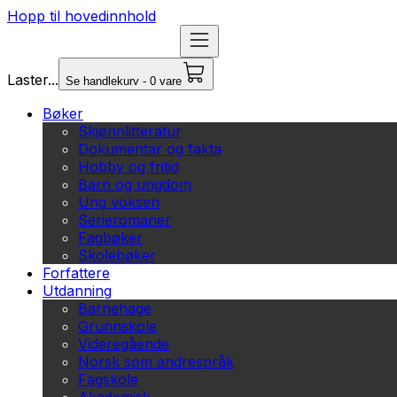
Hopp til hovedinnhold
Laster...
Se handlekurv - 0 vare
Bøker
Skjønnlitteratur
Dokumentar og fakta
Hobby og fritid
Barn og ungdom
Ung voksen
Serieromaner
Fagbøker
Skolebøker
Forfattere
Utdanning
Barnehage
Grunnskole
Videregående
Norsk som andrespråk
Fagskole