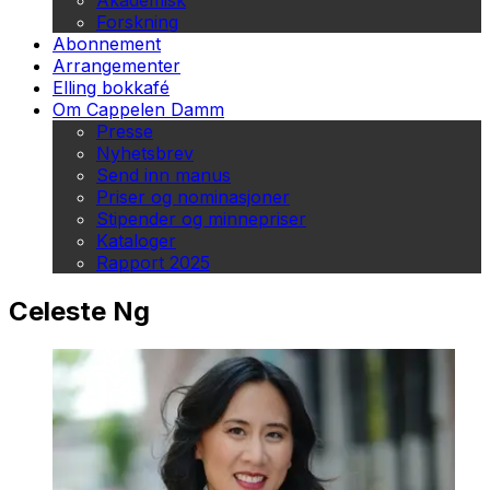
Akademisk
Forskning
Abonnement
Arrangementer
Elling bokkafé
Om Cappelen Damm
Presse
Nyhetsbrev
Send inn manus
Priser og nominasjoner
Stipender og minnepriser
Kataloger
Rapport 2025
Celeste Ng