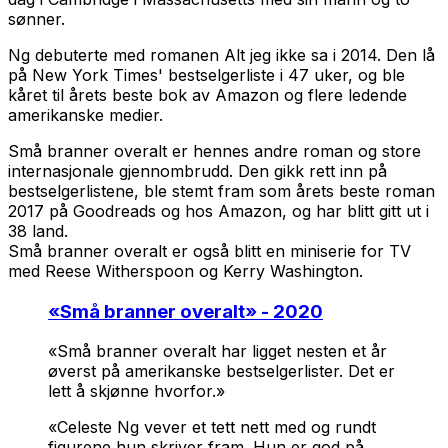
sønner.
Ng debuterte med romanen
Alt jeg ikke sa
i 2014. Den lå
på New York Times' bestselgerliste i 47 uker, og ble
kåret til årets beste bok av Amazon og flere ledende
amerikanske medier.
Små branner overalt
er hennes andre roman og store
internasjonale gjennombrudd. Den gikk rett inn på
bestselgerlistene, ble stemt fram som årets beste roman
2017 på Goodreads og hos Amazon, og har blitt gitt ut i
38 land.
Små branner overalt
er også blitt en miniserie for TV
med Reese Witherspoon og Kerry Washington.
«
Små branner overalt
» - 2020
«
Små branner overalt
har ligget nesten et år
øverst på amerikanske bestselgerlister. Det er
lett å skjønne hvorfor.»
«Celeste Ng vever et tett nett med og rundt
figurene hun skriver fram. Hun er god på