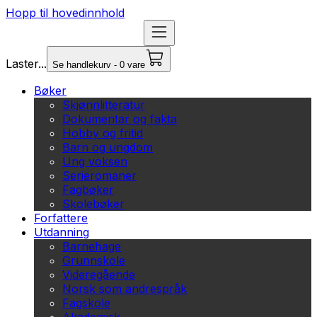
Hopp til hovedinnhold
Laster...
Se handlekurv - 0 vare
Bøker
Skjønnlitteratur
Dokumentar og fakta
Hobby og fritid
Barn og ungdom
Ung voksen
Serieromaner
Fagbøker
Skolebøker
Forfattere
Utdanning
Barnehage
Grunnskole
Videregående
Norsk som andrespråk
Fagskole