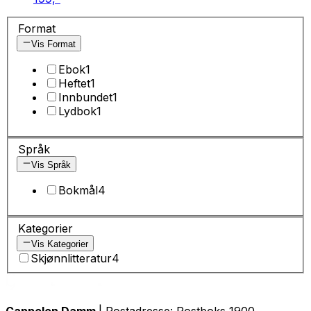
Format
Vis Format
Ebok
1
Heftet
1
Innbundet
1
Lydbok
1
Språk
Vis Språk
Bokmål
4
Kategorier
Vis Kategorier
Skjønnlitteratur
4
Cappelen Damm
| Postadresse: Postboks 1900