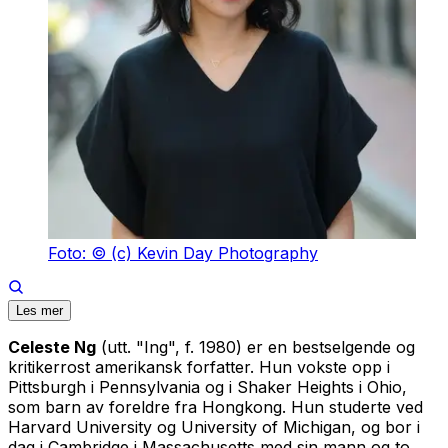
Foto: © (c) Kevin Day Photography
Les mer
Celeste Ng
(utt. "Ing", f. 1980) er en bestselgende og
kritikerrost amerikansk forfatter. Hun vokste opp i
Pittsburgh i Pennsylvania og i Shaker Heights i Ohio,
som barn av foreldre fra Hongkong. Hun studerte ved
Harvard University og University of Michigan, og bor i
dag i Cambridge i Massachusetts med sin mann og to