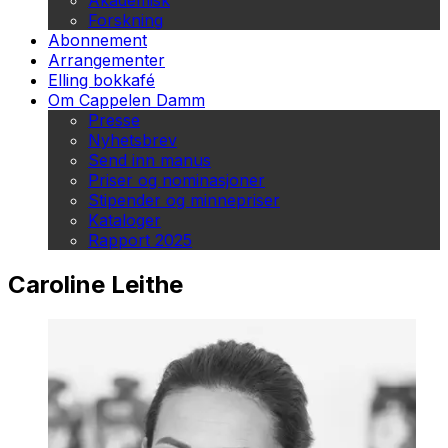
Akademisk
Forskning
Abonnement
Arrangementer
Elling bokkafé
Om Cappelen Damm
Presse
Nyhetsbrev
Send inn manus
Priser og nominasjoner
Stipender og minnepriser
Kataloger
Rapport 2025
Caroline Leithe