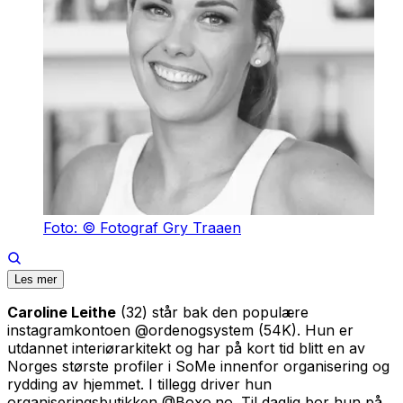
Foto: © Fotograf Gry Traaen
Les mer
Caroline Leithe
(32) står bak den populære
instagramkontoen @ordenogsystem (54K). Hun er
utdannet interiørarkitekt og har på kort tid blitt en av
Norges største profiler i SoMe innenfor organisering og
rydding av hjemmet. I tillegg driver hun
organiseringsbutikken @Boxo.no. Til daglig bor hun på