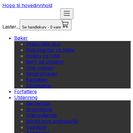
Hopp til hovedinnhold
Laster...
Se handlekurv - 0 vare
Bøker
Skjønnlitteratur
Dokumentar og fakta
Hobby og fritid
Barn og ungdom
Ung voksen
Serieromaner
Fagbøker
Skolebøker
Forfattere
Utdanning
Barnehage
Grunnskole
Videregående
Norsk som andrespråk
Fagskole