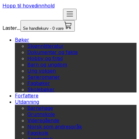
Hopp til hovedinnhold
Laster...
Se handlekurv - 0 vare
Bøker
Skjønnlitteratur
Dokumentar og fakta
Hobby og fritid
Barn og ungdom
Ung voksen
Serieromaner
Fagbøker
Skolebøker
Forfattere
Utdanning
Barnehage
Grunnskole
Videregående
Norsk som andrespråk
Fagskole