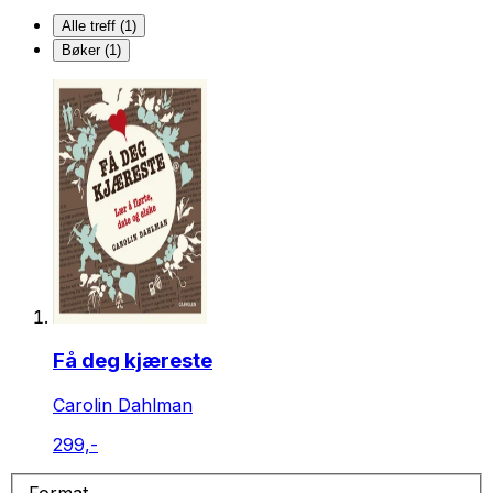
Alle treff (1)
Bøker (1)
Få deg kjæreste
Carolin Dahlman
299,-
Format