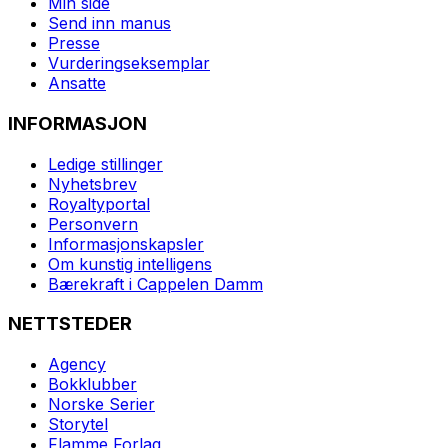
Min side
Send inn manus
Presse
Vurderingseksemplar
Ansatte
INFORMASJON
Ledige stillinger
Nyhetsbrev
Royaltyportal
Personvern
Informasjonskapsler
Om kunstig intelligens
Bærekraft i Cappelen Damm
NETTSTEDER
Agency
Bokklubber
Norske Serier
Storytel
Flamme Forlag