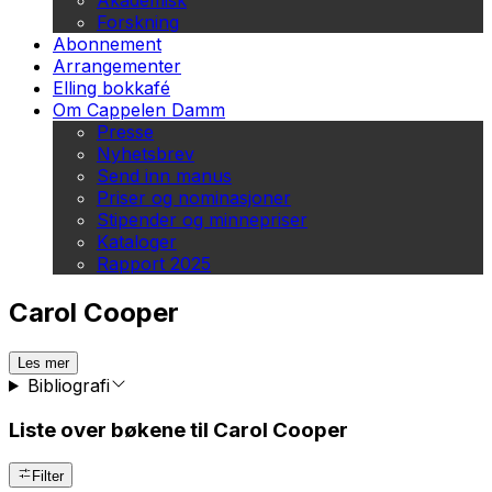
Akademisk
Forskning
Abonnement
Arrangementer
Elling bokkafé
Om Cappelen Damm
Presse
Nyhetsbrev
Send inn manus
Priser og nominasjoner
Stipender og minnepriser
Kataloger
Rapport 2025
Carol Cooper
Les mer
Bibliografi
Liste over bøkene til Carol Cooper
Filter