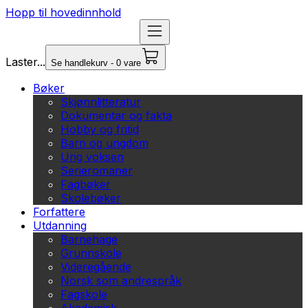
Hopp til hovedinnhold
Laster...
Se handlekurv - 0 vare
Bøker
Skjønnlitteratur
Dokumentar og fakta
Hobby og fritid
Barn og ungdom
Ung voksen
Serieromaner
Fagbøker
Skolebøker
Forfattere
Utdanning
Barnehage
Grunnskole
Videregående
Norsk som andrespråk
Fagskole