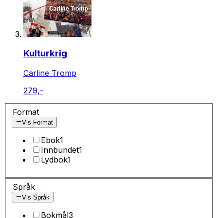
Kulturkrig
Carline Tromp
279,-
Format
Vis Format
Ebok
1
Innbundet
1
Lydbok
1
Språk
Vis Språk
Bokmål
3