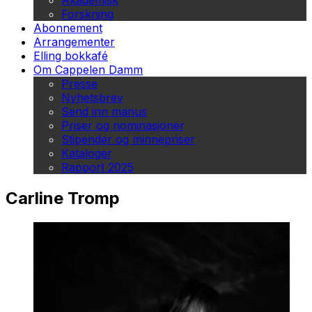
Akademisk
Forskning
Abonnement
Arrangementer
Elling bokkafé
Om Cappelen Damm
Presse
Nyhetsbrev
Send inn manus
Priser og nominasjoner
Stipender og minnepriser
Kataloger
Rapport 2025
Carline Tromp