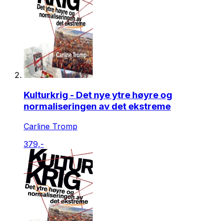
Kulturkrig - Det nye ytre høyre og
normaliseringen av det ekstreme
Carline Tromp
379,-