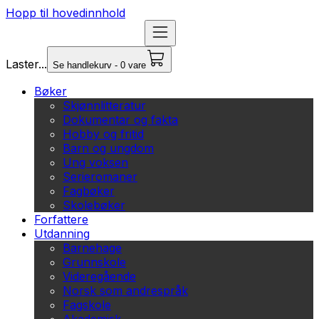
Hopp til hovedinnhold
Laster...
Se handlekurv - 0 vare
Bøker
Skjønnlitteratur
Dokumentar og fakta
Hobby og fritid
Barn og ungdom
Ung voksen
Serieromaner
Fagbøker
Skolebøker
Forfattere
Utdanning
Barnehage
Grunnskole
Videregående
Norsk som andrespråk
Fagskole