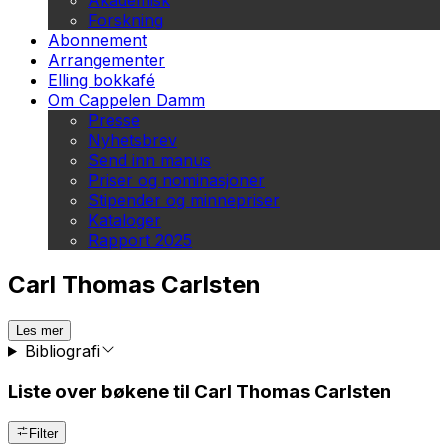
Akademisk
Forskning
Abonnement
Arrangementer
Elling bokkafé
Om Cappelen Damm
Presse
Nyhetsbrev
Send inn manus
Priser og nominasjoner
Stipender og minnepriser
Kataloger
Rapport 2025
Carl Thomas Carlsten
Les mer
Bibliografi
Liste over bøkene til Carl Thomas Carlsten
Filter