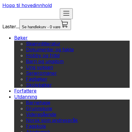
Hopp til hovedinnhold
Laster...
Se handlekurv - 0 vare
Bøker
Skjønnlitteratur
Dokumentar og fakta
Hobby og fritid
Barn og ungdom
Ung voksen
Serieromaner
Fagbøker
Skolebøker
Forfattere
Utdanning
Barnehage
Grunnskole
Videregående
Norsk som andrespråk
Fagskole