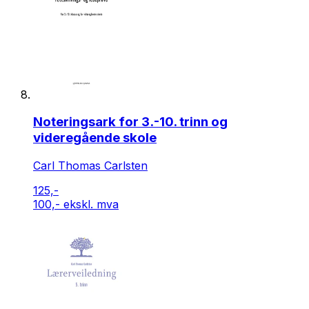
Noteringsark for 3.-10. trinn og
videregående skole
Carl Thomas Carlsten
125,-
100,- ekskl. mva