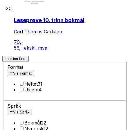
Leseprøve 10. trinn bokmål
Carl Thomas Carlsten
70,-
56,- ekskl. mva
Last inn flere
Format
Vis Format
Heftet
31
Ukjent
4
Språk
Vis Språk
Bokmål
22
Nynorsk
12