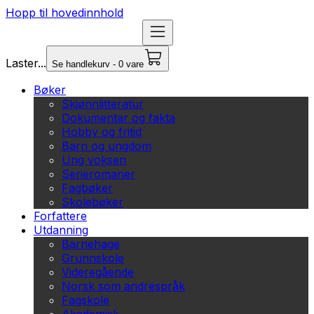
Hopp til hovedinnhold
Laster...
Se handlekurv - 0 vare
Bøker
Skjønnlitteratur
Dokumentar og fakta
Hobby og fritid
Barn og ungdom
Ung voksen
Serieromaner
Fagbøker
Skolebøker
Forfattere
Utdanning
Barnehage
Grunnskole
Videregående
Norsk som andrespråk
Fagskole