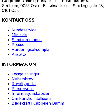
Cappelen Damm
| Postadresse: Postboks 1900
Sentrum, 0055 Oslo | Besøksadresse: Stortingsgata 28,
0161 Oslo
KONTAKT OSS
Kundeservice
Min side
Send inn manus
Presse
Vurderingseksemplar
Ansatte
INFORMASJON
Ledige stillinger
Nyhetsbrev
Royaltyportal
Personvern
Informasjonskapsler
Om kunstig intelligens
Bærekraft i Cappelen Damm