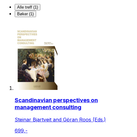
Alle treff (1)
Bøker (1)
Scandinavian perspectives on
management consulting
Steinar Bjartveit and Göran Roos (Eds.)
699,-