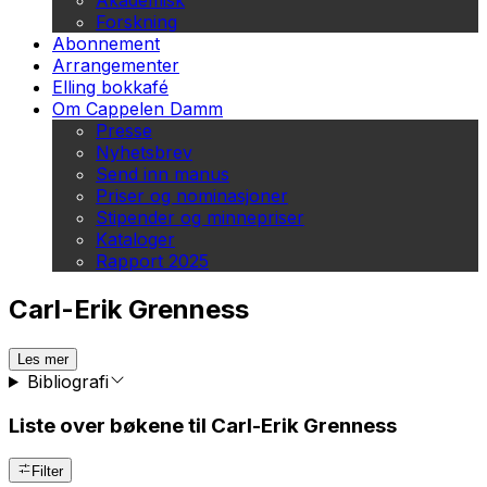
Akademisk
Forskning
Abonnement
Arrangementer
Elling bokkafé
Om Cappelen Damm
Presse
Nyhetsbrev
Send inn manus
Priser og nominasjoner
Stipender og minnepriser
Kataloger
Rapport 2025
Carl-Erik Grenness
Les mer
Bibliografi
Liste over bøkene til Carl-Erik Grenness
Filter