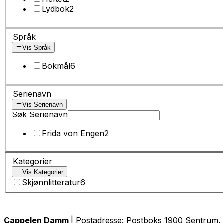
Lydbok
2
Språk
Vis Språk
Bokmål
6
Serienavn
Vis Serienavn
Søk Serienavn
Frida von Engen
2
Kategorier
Vis Kategorier
Skjønnlitteratur
6
Cappelen Damm
| Postadresse: Postboks 1900 Sentrum, 