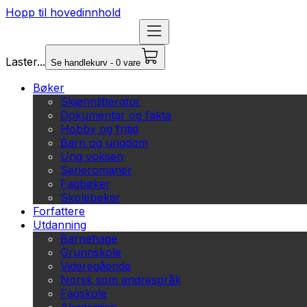
Hopp til hovedinnhold
Laster...
Se handlekurv - 0 vare
Bøker
Skjønnlitteratur
Dokumentar og fakta
Hobby og fritid
Barn og ungdom
Ung voksen
Serieromaner
Fagbøker
Skolebøker
Forfattere
Utdanning
Barnehage
Grunnskole
Videregående
Norsk som andrespråk
Fagskole