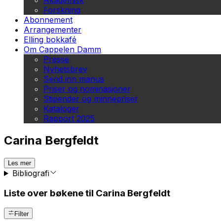
Akademisk
Forskning
Abonnement
Arrangementer
Elling bokkafé
Om Cappelen Damm
Presse
Nyhetsbrev
Send inn manus
Priser og nominasjoner
Stipender og minnepriser
Kataloger
Rapport 2025
Carina Bergfeldt
Les mer
Bibliografi
Liste over bøkene til Carina Bergfeldt
Filter