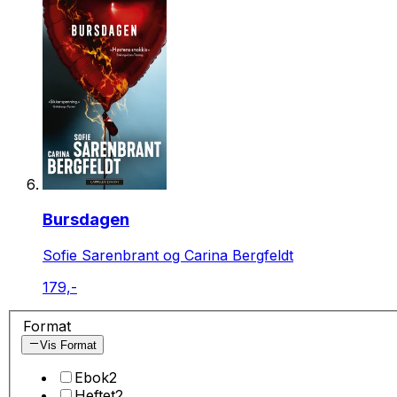
Bursdagen
Sofie Sarenbrant og Carina Bergfeldt
179,-
Format
Vis Format
Ebok
2
Heftet
2