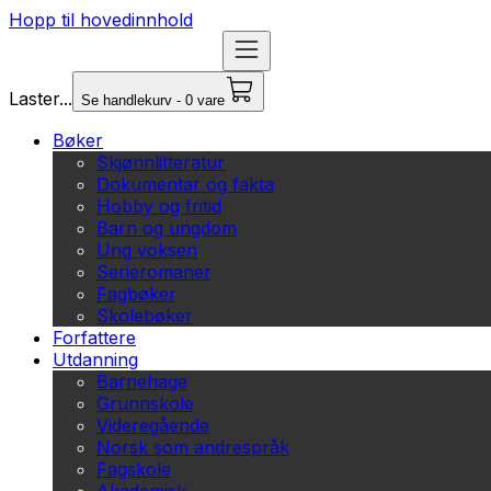
Hopp til hovedinnhold
Laster...
Se handlekurv - 0 vare
Bøker
Skjønnlitteratur
Dokumentar og fakta
Hobby og fritid
Barn og ungdom
Ung voksen
Serieromaner
Fagbøker
Skolebøker
Forfattere
Utdanning
Barnehage
Grunnskole
Videregående
Norsk som andrespråk
Fagskole