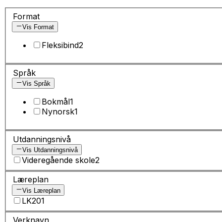
Format
Vis Format
Fleksibind
2
Språk
Vis Språk
Bokmål
1
Nynorsk
1
Utdanningsnivå
Vis Utdanningsnivå
Videregående skole
2
Læreplan
Vis Læreplan
LK20
1
Verknavn