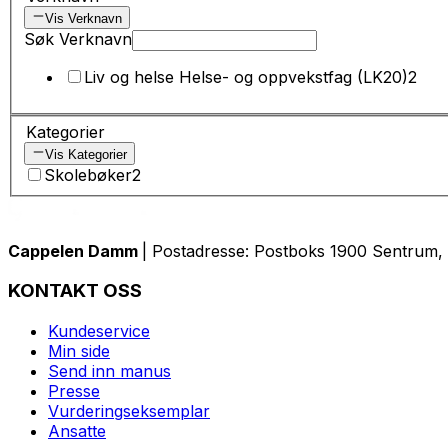
Vis Verknavn
Søk Verknavn
Liv og helse Helse- og oppvekstfag (LK20)
2
Kategorier
Vis Kategorier
Skolebøker
2
Cappelen Damm
| Postadresse: Postboks 1900 Sentrum, 
KONTAKT OSS
Kundeservice
Min side
Send inn manus
Presse
Vurderingseksemplar
Ansatte