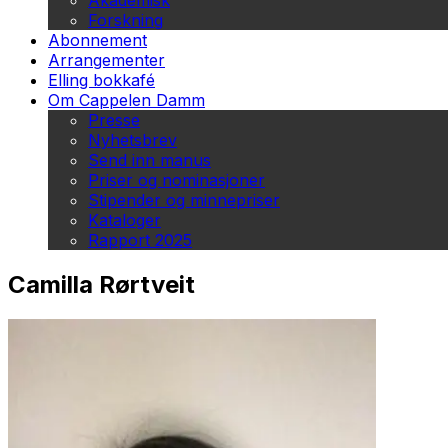
Akademisk
Forskning
Abonnement
Arrangementer
Elling bokkafé
Om Cappelen Damm
Presse
Nyhetsbrev
Send inn manus
Priser og nominasjoner
Stipender og minnepriser
Kataloger
Rapport 2025
Camilla Rørtveit