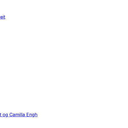
eit
it og Camilla Engh