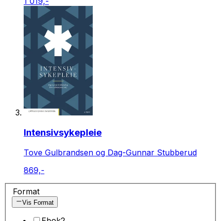
1 019,-
Intensivsykepleie
Tove Gulbrandsen og Dag-Gunnar Stubberud
869,-
Format
Vis Format
Ebok
2