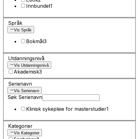
Innbundet
1
Språk
Vis Språk
Bokmål
3
Utdanningsnivå
Vis Utdanningsnivå
Akademisk
3
Serienavn
Vis Serienavn
Søk Serienavn
Klinisk sykepleie for masterstudier
1
Kategorier
Vis Kategorier