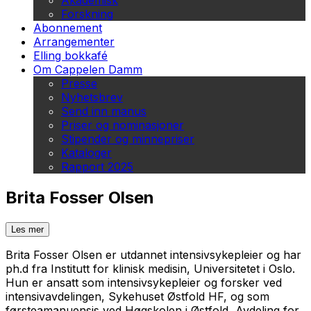
Akademisk
Forskning
Abonnement
Arrangementer
Elling bokkafé
Om Cappelen Damm
Presse
Nyhetsbrev
Send inn manus
Priser og nominasjoner
Stipender og minnepriser
Kataloger
Rapport 2025
Brita Fosser Olsen
Les mer
Brita Fosser Olsen er utdannet intensivsykepleier og har
ph.d fra Institutt for klinisk medisin, Universitetet i Oslo.
Hun er ansatt som intensivsykepleier og forsker ved
intensivavdelingen, Sykehuset Østfold HF, og som
førsteamanuensis ved Høgskolen i Østfold, Avdeling for