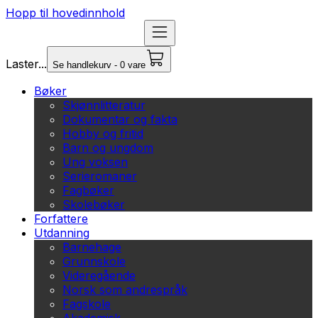
Hopp til hovedinnhold
Laster...
Se handlekurv - 0 vare
Bøker
Skjønnlitteratur
Dokumentar og fakta
Hobby og fritid
Barn og ungdom
Ung voksen
Serieromaner
Fagbøker
Skolebøker
Forfattere
Utdanning
Barnehage
Grunnskole
Videregående
Norsk som andrespråk
Fagskole