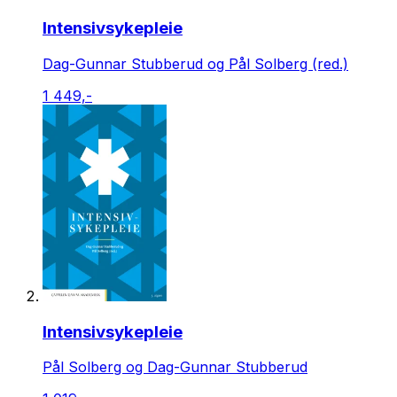
Intensivsykepleie
Dag-Gunnar Stubberud og Pål Solberg (red.)
1 449,-
Intensivsykepleie
Pål Solberg og Dag-Gunnar Stubberud