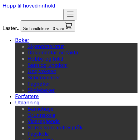
Hopp til hovedinnhold
Laster...
Se handlekurv - 0 vare
Bøker
Skjønnlitteratur
Dokumentar og fakta
Hobby og fritid
Barn og ungdom
Ung voksen
Serieromaner
Fagbøker
Skolebøker
Forfattere
Utdanning
Barnehage
Grunnskole
Videregående
Norsk som andrespråk
Fagskole