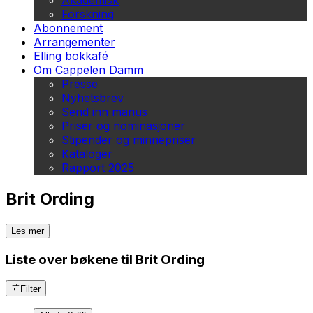
Akademisk
Forskning
Abonnement
Arrangementer
Elling bokkafé
Om Cappelen Damm
Presse
Nyhetsbrev
Send inn manus
Priser og nominasjoner
Stipender og minnepriser
Kataloger
Rapport 2025
Brit Ording
Les mer
Liste over bøkene til Brit Ording
Filter