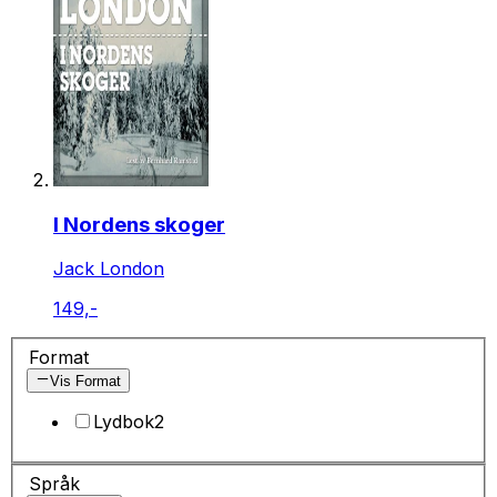
I Nordens skoger
Jack London
149,-
Format
Vis Format
Lydbok
2
Språk