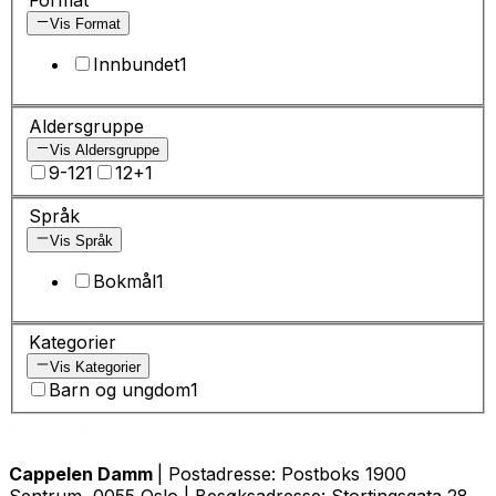
Vis Format
Innbundet
1
Aldersgruppe
Vis Aldersgruppe
9-12
1
12+
1
Språk
Vis Språk
Bokmål
1
Kategorier
Vis Kategorier
Barn og ungdom
1
Cappelen Damm
| Postadresse: Postboks 1900
Sentrum, 0055 Oslo | Besøksadresse: Stortingsgata 28,