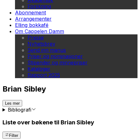
Akademisk
Forskning
Abonnement
Arrangementer
Elling bokkafé
Om Cappelen Damm
Presse
Nyhetsbrev
Send inn manus
Priser og nominasjoner
Stipender og minnepriser
Kataloger
Rapport 2025
Brian Sibley
Les mer
Bibliografi
Liste over bøkene til Brian Sibley
Filter