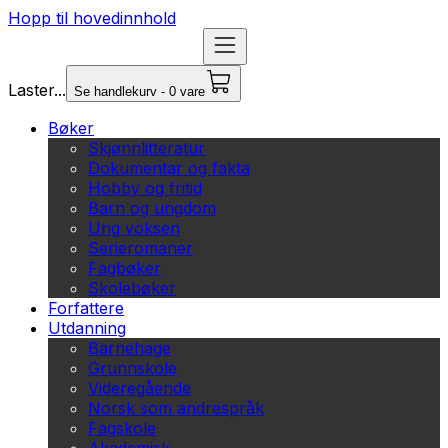
Hopp til hovedinnhold
Laster...
Se handlekurv - 0 vare
Bøker
Skjønnlitteratur
Dokumentar og fakta
Hobby og fritid
Barn og ungdom
Ung voksen
Serieromaner
Fagbøker
Skolebøker
Forfattere
Utdanning
Barnehage
Grunnskole
Videregående
Norsk som andrespråk
Fagskole