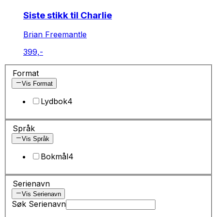
Siste stikk til Charlie
Brian Freemantle
399,-
Format
Vis Format
Lydbok
4
Språk
Vis Språk
Bokmål
4
Serienavn
Vis Serienavn
Søk Serienavn