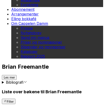
Akademisk
Forskning
Abonnement
Arrangementer
Elling bokkafé
Om Cappelen Damm
Presse
Nyhetsbrev
Send inn manus
Priser og nominasjoner
Stipender og minnepriser
Kataloger
Rapport 2025
Brian Freemantle
Les mer
Bibliografi
Liste over bøkene til Brian Freemantle
Filter