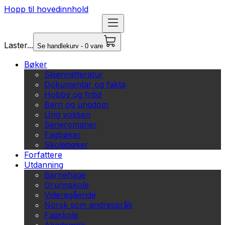
Hopp til hovedinnhold
Laster...
Se handlekurv - 0 vare
Bøker
Skjønnlitteratur
Dokumentar og fakta
Hobby og fritid
Barn og ungdom
Ung voksen
Serieromaner
Fagbøker
Skolebøker
Forfattere
Utdanning
Barnehage
Grunnskole
Videregående
Norsk som andrespråk
Fagskole