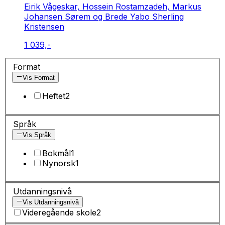
Eirik Vågeskar, Hossein Rostamzadeh, Markus
Johansen Sørem og Brede Yabo Sherling
Kristensen
1 039,-
Format
Vis Format
Heftet
2
Språk
Vis Språk
Bokmål
1
Nynorsk
1
Utdanningsnivå
Vis Utdanningsnivå
Videregående skole
2