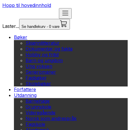
Hopp til hovedinnhold
Laster...
Se handlekurv - 0 vare
Bøker
Skjønnlitteratur
Dokumentar og fakta
Hobby og fritid
Barn og ungdom
Ung voksen
Serieromaner
Fagbøker
Skolebøker
Forfattere
Utdanning
Barnehage
Grunnskole
Videregående
Norsk som andrespråk
Fagskole