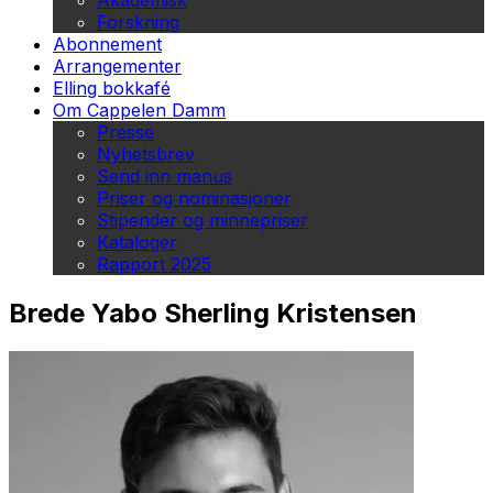
Akademisk
Forskning
Abonnement
Arrangementer
Elling bokkafé
Om Cappelen Damm
Presse
Nyhetsbrev
Send inn manus
Priser og nominasjoner
Stipender og minnepriser
Kataloger
Rapport 2025
Brede Yabo Sherling Kristensen