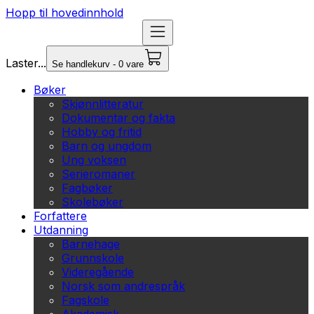
Hopp til hovedinnhold
Laster...
Se handlekurv - 0 vare
Bøker
Skjønnlitteratur
Dokumentar og fakta
Hobby og fritid
Barn og ungdom
Ung voksen
Serieromaner
Fagbøker
Skolebøker
Forfattere
Utdanning
Barnehage
Grunnskole
Videregående
Norsk som andrespråk
Fagskole