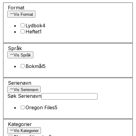
Format
Vis Format
Lydbok
4
Heftet
1
Språk
Vis Språk
Bokmål
5
Serienavn
Vis Serienavn
Søk Serienavn
Oregon Files
5
Kategorier
Vis Kategorier