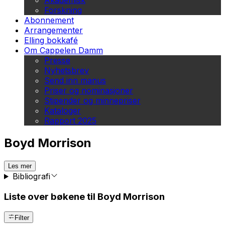
Akademisk
Forskning
Abonnement
Arrangementer
Elling bokkafé
Om Cappelen Damm
Presse
Nyhetsbrev
Send inn manus
Priser og nominasjoner
Stipender og minnepriser
Kataloger
Rapport 2025
Boyd Morrison
Les mer
Bibliografi
Liste over bøkene til Boyd Morrison
Filter