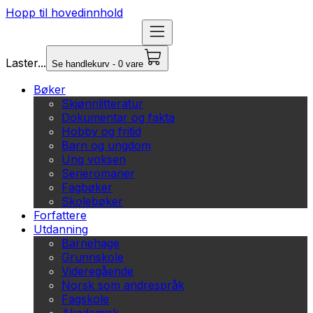
Hopp til hovedinnhold
Laster...
Se handlekurv - 0 vare
Bøker
Skjønnlitteratur
Dokumentar og fakta
Hobby og fritid
Barn og ungdom
Ung voksen
Serieromaner
Fagbøker
Skolebøker
Forfattere
Utdanning
Barnehage
Grunnskole
Videregående
Norsk som andrespråk
Fagskole