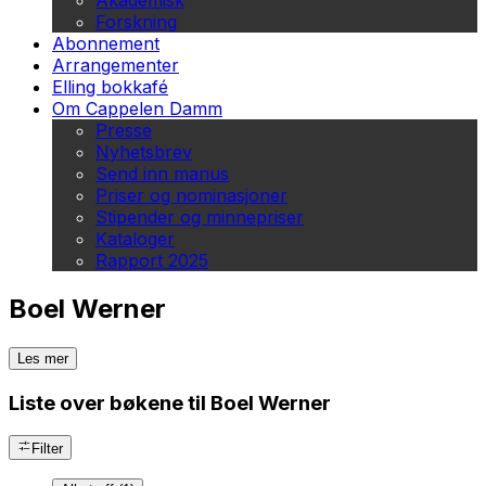
Akademisk
Forskning
Abonnement
Arrangementer
Elling bokkafé
Om Cappelen Damm
Presse
Nyhetsbrev
Send inn manus
Priser og nominasjoner
Stipender og minnepriser
Kataloger
Rapport 2025
Boel Werner
Les mer
Liste over bøkene til Boel Werner
Filter