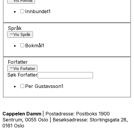
Vis Format
Innbundet
1
Språk
Vis Språk
Bokmål
1
Forfatter
Vis Forfatter
Søk Forfatter
Per Gustavsson
1
Cappelen Damm
| Postadresse: Postboks 1900
Sentrum, 0055 Oslo | Besøksadresse: Stortingsgata 28,
0161 Oslo