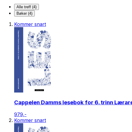
Alle treff (4)
Bøker (4)
Kommer snart
Cappelen Damms lesebok for 6. trinn Lærar
979,-
Kommer snart