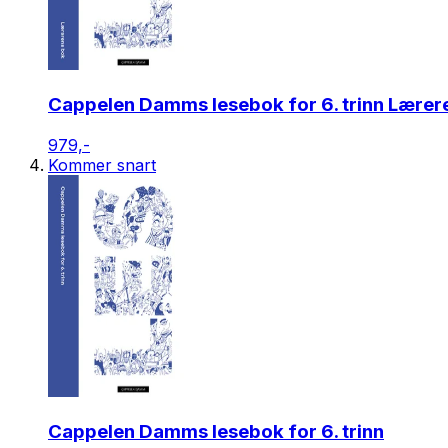
Cappelen Damms lesebok for 6. trinn Lærer
979,-
Kommer snart
Cappelen Damms lesebok for 6. trinn