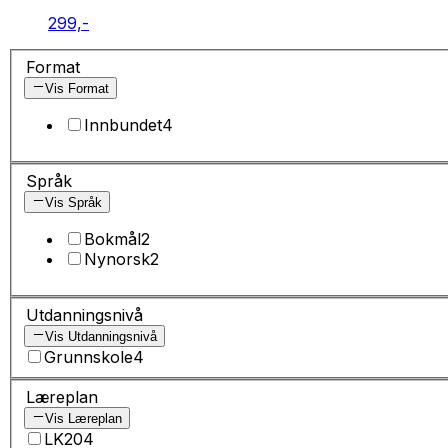
299,-
Format
Vis Format
Innbundet
4
Språk
Vis Språk
Bokmål
2
Nynorsk
2
Utdanningsnivå
Vis Utdanningsnivå
Grunnskole
4
Læreplan
Vis Læreplan
LK20
4