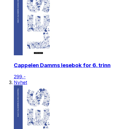
Cappelen Damms lesebok for 6. trinn
299,-
Nyhet