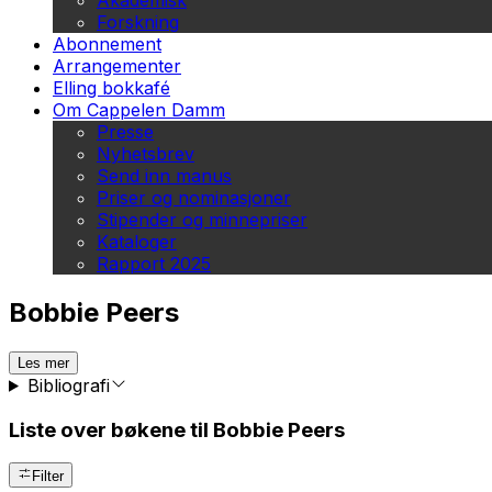
Akademisk
Forskning
Abonnement
Arrangementer
Elling bokkafé
Om Cappelen Damm
Presse
Nyhetsbrev
Send inn manus
Priser og nominasjoner
Stipender og minnepriser
Kataloger
Rapport 2025
Bobbie Peers
Les mer
Bibliografi
Liste over bøkene til Bobbie Peers
Filter