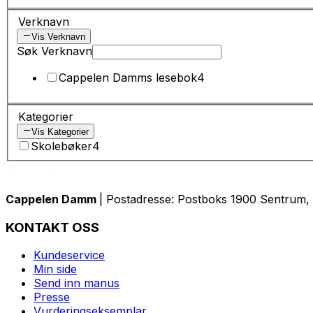
Verknavn
Vis Verknavn
Søk Verknavn
Cappelen Damms lesebok
4
Kategorier
Vis Kategorier
Skolebøker
4
Cappelen Damm
| Postadresse: Postboks 1900 Sentrum, 
KONTAKT OSS
Kundeservice
Min side
Send inn manus
Presse
Vurderingseksemplar