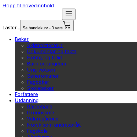
Hopp til hovedinnhold
Laster...
Se handlekurv - 0 vare
Bøker
Skjønnlitteratur
Dokumentar og fakta
Hobby og fritid
Barn og ungdom
Ung voksen
Serieromaner
Fagbøker
Skolebøker
Forfattere
Utdanning
Barnehage
Grunnskole
Videregående
Norsk som andrespråk
Fagskole