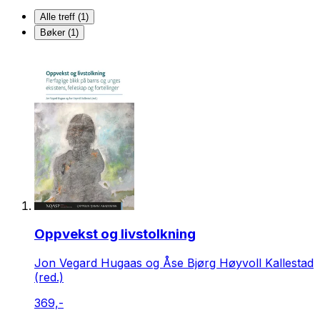
Alle treff (1)
Bøker (1)
Oppvekst og livstolkning
Jon Vegard Hugaas og Åse Bjørg Høyvoll Kallestad
(red.)
369,-