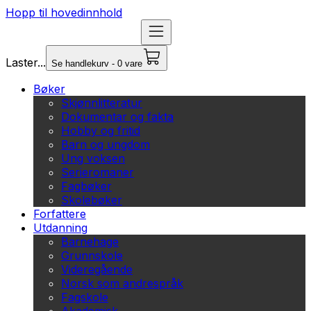
Hopp til hovedinnhold
Laster...
Se handlekurv - 0 vare
Bøker
Skjønnlitteratur
Dokumentar og fakta
Hobby og fritid
Barn og ungdom
Ung voksen
Serieromaner
Fagbøker
Skolebøker
Forfattere
Utdanning
Barnehage
Grunnskole
Videregående
Norsk som andrespråk
Fagskole