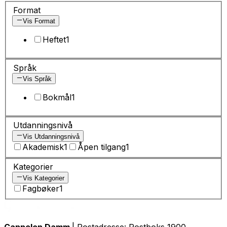
Format
Vis Format
Heftet
1
Språk
Vis Språk
Bokmål
1
Utdanningsnivå
Vis Utdanningsnivå
Akademisk
1
Åpen tilgang
1
Kategorier
Vis Kategorier
Fagbøker
1
Cappelen Damm
| Postadresse: Postboks 1900