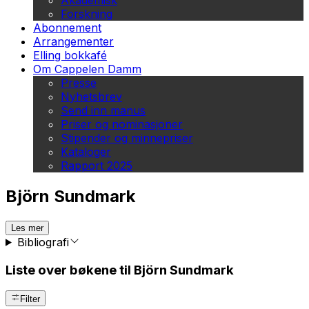
Akademisk
Forskning
Abonnement
Arrangementer
Elling bokkafé
Om Cappelen Damm
Presse
Nyhetsbrev
Send inn manus
Priser og nominasjoner
Stipender og minnepriser
Kataloger
Rapport 2025
Björn Sundmark
Les mer
Bibliografi
Liste over bøkene til Björn Sundmark
Filter