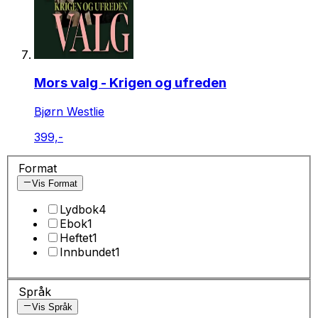
Mors valg - Krigen og ufreden
Bjørn Westlie
399,-
Format
Vis Format
Lydbok
4
Ebok
1
Heftet
1
Innbundet
1
Språk
Vis Språk