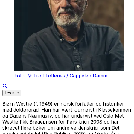
Foto: © Troll Toftenes / Cappelen Damm
Les mer
Bjørn Westlie (f. 1949) er norsk forfatter og historiker
med doktorgrad. Han har vært journalist i Klassekampen
og Dagens Næringsliv, og har undervist ved Oslo Met.
Westlie fikk Brageprisen for
Fars krig
i 2008 og har
skrevet flere bøker om andre verdenskrig, som
Det
norske jødehatet
(Res Publica, 2019) og
Mørke år -