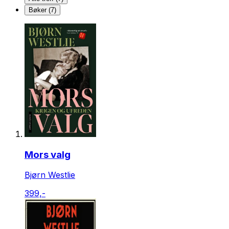
Bøker (7)
Mors valg
Bjørn Westlie
399,-