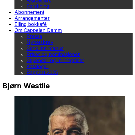
Akademisk
Forskning
Abonnement
Arrangementer
Elling bokkafé
Om Cappelen Damm
Presse
Nyhetsbrev
Send inn manus
Priser og nominasjoner
Stipender og minnepriser
Kataloger
Rapport 2025
Bjørn Westlie