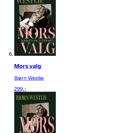
Mors valg
Bjørn Westlie
299,-