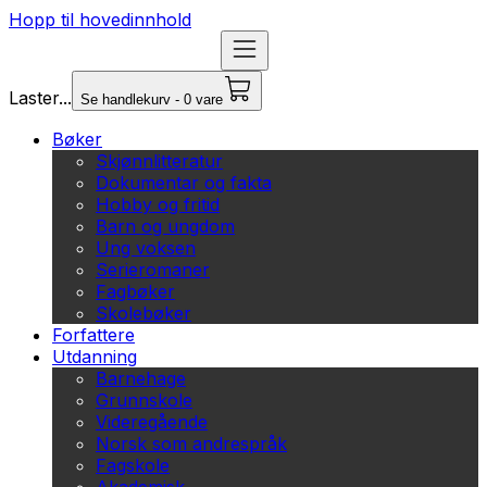
Hopp til hovedinnhold
Laster...
Se handlekurv - 0 vare
Bøker
Skjønnlitteratur
Dokumentar og fakta
Hobby og fritid
Barn og ungdom
Ung voksen
Serieromaner
Fagbøker
Skolebøker
Forfattere
Utdanning
Barnehage
Grunnskole
Videregående
Norsk som andrespråk
Fagskole