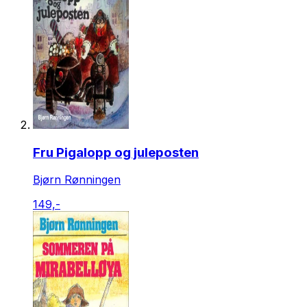
Fru Pigalopp og juleposten
Bjørn Rønningen
149,-