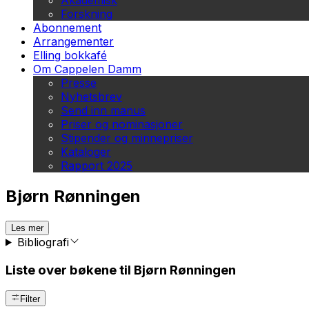
Akademisk
Forskning
Abonnement
Arrangementer
Elling bokkafé
Om Cappelen Damm
Presse
Nyhetsbrev
Send inn manus
Priser og nominasjoner
Stipender og minnepriser
Kataloger
Rapport 2025
Bjørn Rønningen
Les mer
Bibliografi
Liste over bøkene til Bjørn Rønningen
Filter