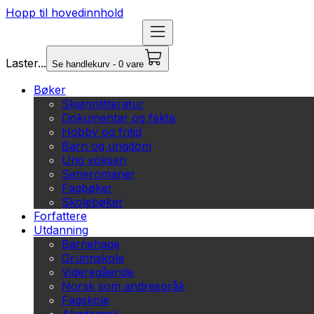
Hopp til hovedinnhold
Laster...
Se handlekurv - 0 vare
Bøker
Skjønnlitteratur
Dokumentar og fakta
Hobby og fritid
Barn og ungdom
Ung voksen
Serieromaner
Fagbøker
Skolebøker
Forfattere
Utdanning
Barnehage
Grunnskole
Videregående
Norsk som andrespråk
Fagskole