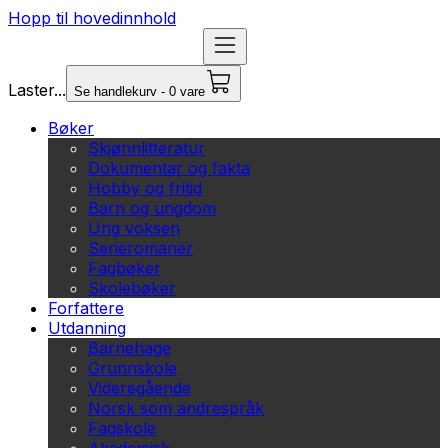
Hopp til hovedinnhold
Laster...
Se handlekurv - 0 vare
Bøker
Skjønnlitteratur
Dokumentar og fakta
Hobby og fritid
Barn og ungdom
Ung voksen
Serieromaner
Fagbøker
Skolebøker
Forfattere
Utdanning
Barnehage
Grunnskole
Videregående
Norsk som andrespråk
Fagskole