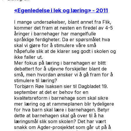
«
Egenledelse i lek og læring
» - 2011
I mange undersøkelser, blant annet fra Flik,
kommer det fram at nesten en firedel av 4-5
åringer i barnehager har mangelfulle
språklige ferdigheter. Da er spørsmålet hva
skal vi gjøre for å stimulere våre små
håpefulle slik at de klarer seg godt i skolen og
ikke faller ut.
Mer fokus på læring i barnehagen er blitt
debattert for å utjevne forskjeller blant de
små, men hvordan ønsker vi å gå fram for å
stimulere til læring?
Torbjørn Røe Isaksen sier til Dagbladet 19.
september at det er behov for en
kvalitetsreform i barnehage som skal sikre
mer læring og at rammeplanen blir tydeligere
for hva barn skal lære i barnehagen. Betyr
dette at barnehagen skal gå over til å ha
læringsmål slik som skolen? Det har vært
snakk om Agder-prosjektet som går ut på å