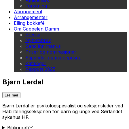
Akademisk
Forskning
Abonnement
Arrangementer
Elling bokkafé
Om Cappelen Damm
Presse
Nyhetsbrev
Send inn manus
Priser og nominasjoner
Stipender og minnepriser
Kataloger
Rapport 2025
Bjørn Lerdal
Les mer
Bjørn Lerdal er psykologspesialist og seksjonsleder ved
Habiliteringsseksjonen for barn og unge ved Sørlandet
sykehus HF.
Bibliografi