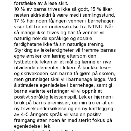
forståelse av å lese skilt.
10 % av barna trives ikke så godt, 15 % liker
nesten aldri/aldri å være med i samlingsstund,
17 % har noen få/ingen venner i barnehagen
viser tall fra en undersøkelse fra NTNU. Når
så mange ikke trives og har få venner vil
naturlig nok de språklige og sosiale
ferdighetene ikke få sin naturlige trening.
Styrking av lekeferdigheter vil fremme barnas
egne ønsker om læring ettersom den
lystbetonte leken er et mål og læring er nye
utvidende elementer i leken. Å knekke lese-
og skrivekoden kan barna få gjøre på skolen,
men grunnlaget skal vi i barnehage legge. Ved
å stimulere egenledelse i barnehage, samt gi
barna varierte erfaringer vil vi oppnå et
positivt språklig lekssamspill. Lek er hjernen i
bruk på barns premisser, og min tro er at en
ny trivselsundersøkelse og en ny kartlegging
av 4-5 åringers språk vil vise en positiv
framgang etter noen år med sterkt fokus på
egenledelse i lek.