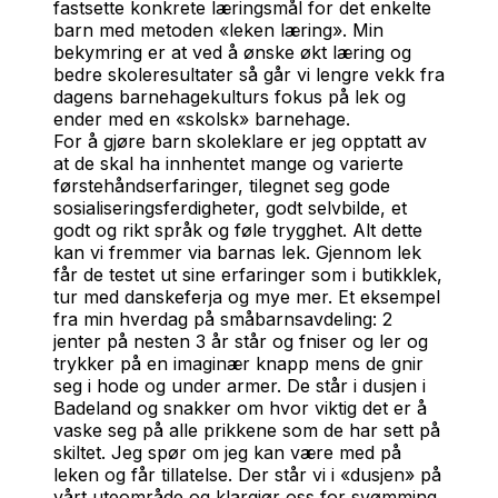
fastsette konkrete læringsmål for det enkelte
barn med metoden «leken læring». Min
bekymring er at ved å ønske økt læring og
bedre skoleresultater så går vi lengre vekk fra
dagens barnehagekulturs fokus på lek og
ender med en «skolsk» barnehage.
For å gjøre barn skoleklare er jeg opptatt av
at de skal ha innhentet mange og varierte
førstehåndserfaringer, tilegnet seg gode
sosialiseringsferdigheter, godt selvbilde, et
godt og rikt språk og føle trygghet. Alt dette
kan vi fremmer via barnas lek. Gjennom lek
får de testet ut sine erfaringer som i butikklek,
tur med danskeferja og mye mer. Et eksempel
fra min hverdag på småbarnsavdeling: 2
jenter på nesten 3 år står og fniser og ler og
trykker på en imaginær knapp mens de gnir
seg i hode og under armer. De står i dusjen i
Badeland og snakker om hvor viktig det er å
vaske seg på alle prikkene som de har sett på
skiltet. Jeg spør om jeg kan være med på
leken og får tillatelse. Der står vi i «dusjen» på
vårt uteområde og klargjør oss for svømming.