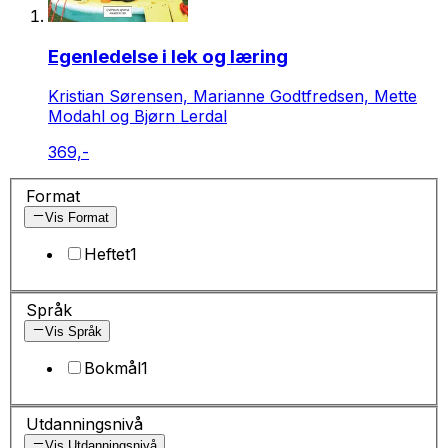
Egenledelse i lek og læring
Kristian Sørensen, Marianne Godtfredsen, Mette
Modahl og Bjørn Lerdal
369,-
Format
Vis Format
Heftet
1
Språk
Vis Språk
Bokmål
1
Utdanningsnivå
Vis Utdanningsnivå