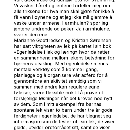
Vi vasker håret og jentene forteller meg om
alle triksene for hva man skal gjøre for ikke å
få vann i øynene og at jeg ikke må glemme å
vaske under armene. I armhulen? spør jeg
jentene undrende og peker. Ja i armhulene,
svarer den ene.
Marianne Godtfredsen og Kristian Sørensen
har satt viktigheten av lek på kartet i sin bok
«Egenledelse i lek og læring» hvor de retter
en sammenheng mellom lekens betydning for
hjernens utvikling. Med egenledelse menes
mentale verktøy som å komme i gang,
planlegge og å organisere vår adferd for å
gjennomføre en aktivitet samtidig som vi
sammen med andre kan regulere egne
følelser, være fleksible nok til å prøve ut
forskjellige løsninger når det kreves noe nytt
av dem. Som i mitt eksempel fra barnas
spontane lek viser to barn under tre år gode
ferdigheter i egenledelse, de har tilegnet seg
informasjon som de tester ut i sin lek, de viser
glede, utvider ordforrådet sitt, samt de viser