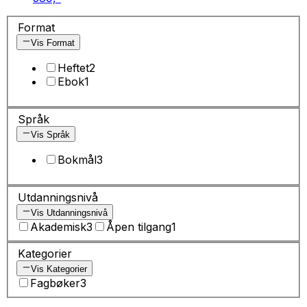
Format
Vis Format
Heftet
2
Ebok
1
Språk
Vis Språk
Bokmål
3
Utdanningsnivå
Vis Utdanningsnivå
Akademisk
3
Åpen tilgang
1
Kategorier
Vis Kategorier
Fagbøker
3