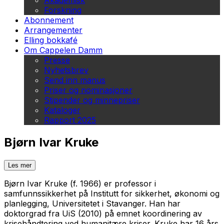
Akademisk
Forskning
Abonnement
Arrangementer
Elling bokkafé
Om Cappelen Damm
Presse
Nyhetsbrev
Send inn manus
Priser og nominasjoner
Stipender og minnepriser
Kataloger
Rapport 2025
Bjørn Ivar Kruke
Les mer
Bjørn Ivar Kruke (f. 1966) er professor i
samfunnssikkerhet på Institutt for sikkerhet, økonomi og
planlegging, Universitetet i Stavanger. Han har
doktorgrad fra UiS (2010) på emnet koordinering av
krisehåndtering ved humanitære kriser. Kruke har 16 års