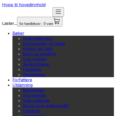
Hopp til hovedinnhold
Laster...
Se handlekurv - 0 vare
Bøker
Skjønnlitteratur
Dokumentar og fakta
Hobby og fritid
Barn og ungdom
Ung voksen
Serieromaner
Fagbøker
Skolebøker
Forfattere
Utdanning
Barnehage
Grunnskole
Videregående
Norsk som andrespråk
Fagskole