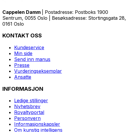
Cappelen Damm
| Postadresse: Postboks 1900
Sentrum, 0055 Oslo | Besøksadresse: Stortingsgata 28,
0161 Oslo
KONTAKT OSS
Kundeservice
Min side
Send inn manus
Presse
Vurderingseksemplar
Ansatte
INFORMASJON
Ledige stillinger
Nyhetsbrev
Royaltyportal
Personvern
Informasjonskapsler
Om kunstig intelligens