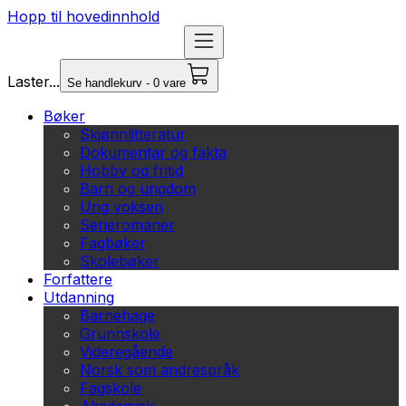
Hopp til hovedinnhold
Laster...
Se handlekurv - 0 vare
Bøker
Skjønnlitteratur
Dokumentar og fakta
Hobby og fritid
Barn og ungdom
Ung voksen
Serieromaner
Fagbøker
Skolebøker
Forfattere
Utdanning
Barnehage
Grunnskole
Videregående
Norsk som andrespråk
Fagskole