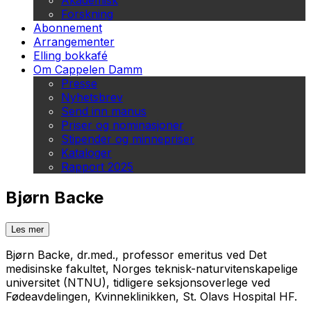
Akademisk
Forskning
Abonnement
Arrangementer
Elling bokkafé
Om Cappelen Damm
Presse
Nyhetsbrev
Send inn manus
Priser og nominasjoner
Stipender og minnepriser
Kataloger
Rapport 2025
Bjørn Backe
Les mer
Bjørn Backe, dr.med., professor emeritus ved Det
medisinske fakultet, Norges teknisk-naturvitenskapelige
universitet (NTNU), tidligere seksjonsoverlege ved
Fødeavdelingen, Kvinneklinikken, St. Olavs Hospital HF.