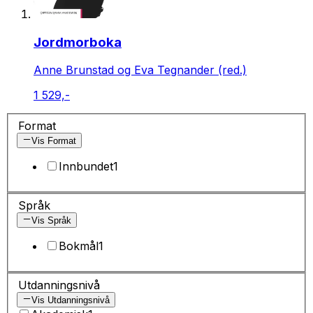
Jordmorboka
Anne Brunstad og Eva Tegnander (red.)
1 529,-
Format
Vis Format
Innbundet
1
Språk
Vis Språk
Bokmål
1
Utdanningsnivå
Vis Utdanningsnivå