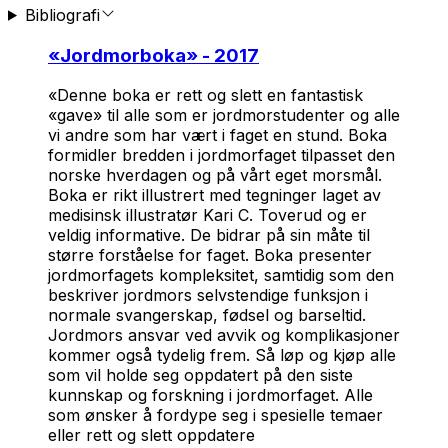
Bibliografi
«
Jordmorboka
» - 2017
«Denne boka er rett og slett en fantastisk
«gave» til alle som er jordmorstudenter og alle
vi andre som har vært i faget en stund. Boka
formidler bredden i jordmorfaget tilpasset den
norske hverdagen og på vårt eget morsmål.
Boka er rikt illustrert med tegninger laget av
medisinsk illustratør Kari C. Toverud og er
veldig informative. De bidrar på sin måte til
større forståelse for faget. Boka presenter
jordmorfagets kompleksitet, samtidig som den
beskriver jordmors selvstendige funksjon i
normale svangerskap, fødsel og barseltid.
Jordmors ansvar ved avvik og komplikasjoner
kommer også tydelig frem. Så løp og kjøp alle
som vil holde seg oppdatert på den siste
kunnskap og forskning i jordmorfaget. Alle
som ønsker å fordype seg i spesielle temaer
eller rett og slett oppdatere