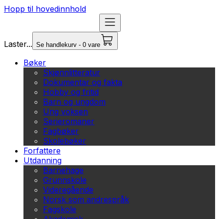
Hopp til hovedinnhold
Laster...
Se handlekurv - 0 vare
Bøker
Skjønnlitteratur
Dokumentar og fakta
Hobby og fritid
Barn og ungdom
Ung voksen
Serieromaner
Fagbøker
Skolebøker
Forfattere
Utdanning
Barnehage
Grunnskole
Videregående
Norsk som andrespråk
Fagskole