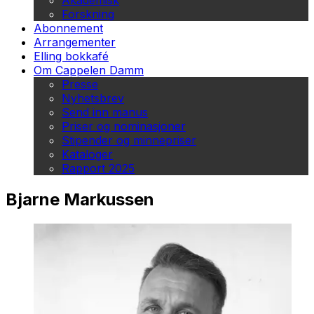
Akademisk
Forskning
Abonnement
Arrangementer
Elling bokkafé
Om Cappelen Damm
Presse
Nyhetsbrev
Send inn manus
Priser og nominasjoner
Stipender og minnepriser
Kataloger
Rapport 2025
Bjarne Markussen