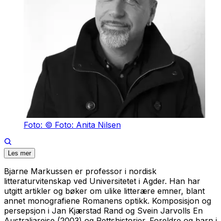
Foto: © Foto: Anita Nilsen
Les mer
Bjarne Markussen er professor i nordisk
litteraturvitenskap ved Universitetet i Agder. Han har
utgitt artikler og bøker om ulike litterære emner, blant
annet monografiene
Romanens optikk. Komposisjon og
persepsjon i Jan Kjærstad
Rand
og Svein Jarvolls
En
Australiareise (2003) og
Rettshistorier. Foreldre og barn i