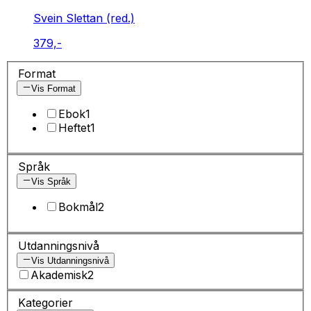
Svein Slettan (red.)
379,-
Format
Vis Format
Ebok
1
Heftet
1
Språk
Vis Språk
Bokmål
2
Utdanningsnivå
Vis Utdanningsnivå
Akademisk
2
Kategorier