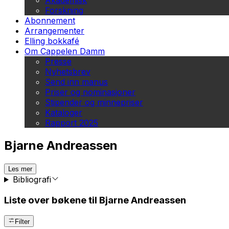
Akademisk
Forskning
Abonnement
Arrangementer
Elling bokkafé
Om Cappelen Damm
Presse
Nyhetsbrev
Send inn manus
Priser og nominasjoner
Stipender og minnepriser
Kataloger
Rapport 2025
Bjarne Andreassen
Les mer
Bibliografi
Liste over bøkene til Bjarne Andreassen
Filter