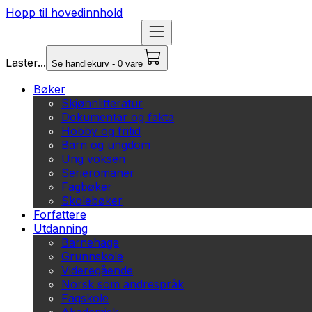
Hopp til hovedinnhold
Laster...
Se handlekurv - 0 vare
Bøker
Skjønnlitteratur
Dokumentar og fakta
Hobby og fritid
Barn og ungdom
Ung voksen
Serieromaner
Fagbøker
Skolebøker
Forfattere
Utdanning
Barnehage
Grunnskole
Videregående
Norsk som andrespråk
Fagskole