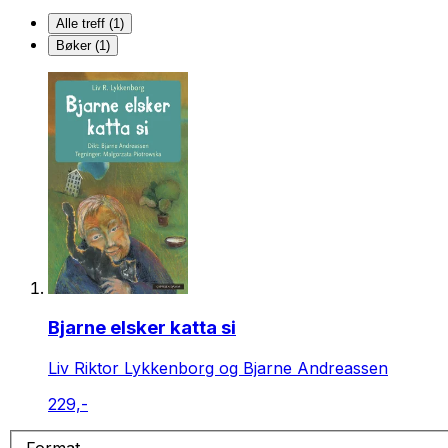
Alle treff (1)
Bøker (1)
Bjarne elsker katta si
Liv Riktor Lykkenborg og Bjarne Andreassen
229,-
Format