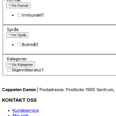
Vis Format
Innbundet
1
Språk
Vis Språk
Bokmål
1
Kategorier
Vis Kategorier
Skjønnlitteratur
1
Cappelen Damm
| Postadresse: Postboks 1900 Sentrum, 
KONTAKT OSS
Kundeservice
Min side