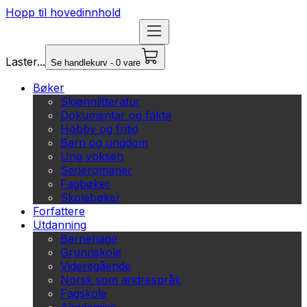
Hopp til hovedinnhold
Laster...
Se handlekurv - 0 vare
Bøker
Skjønnlitteratur
Dokumentar og fakta
Hobby og fritid
Barn og ungdom
Ung voksen
Serieromaner
Fagbøker
Skolebøker
Forfattere
Utdanning
Barnehage
Grunnskole
Videregående
Norsk som andrespråk
Fagskole