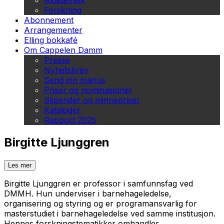
Akademisk
Forskning
Abonnement
Arrangementer
Elling bokkafé
Om Cappelen Damm
Presse
Nyhetsbrev
Send inn manus
Priser og nominasjoner
Stipender og minnepriser
Kataloger
Rapport 2025
Birgitte Ljunggren
Les mer
Birgitte Ljunggren er professor i samfunnsfag ved
DMMH. Hun underviser i barnehageledelse,
organisering og styring og er programansvarlig for
masterstudiet i barnehageledelse ved samme institusjon.
Hennes forskningstematikker omhandler