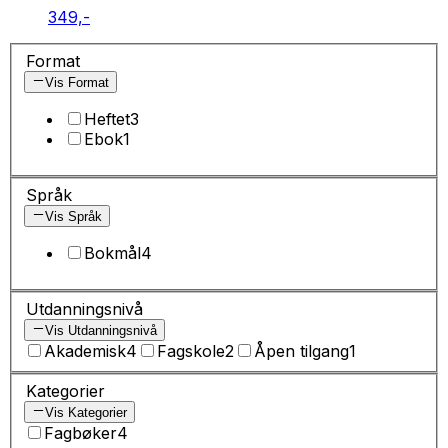
349,-
Format
Vis Format
Heftet
3
Ebok
1
Språk
Vis Språk
Bokmål
4
Utdanningsnivå
Vis Utdanningsnivå
Akademisk
4
Fagskole
2
Åpen tilgang
1
Kategorier
Vis Kategorier
Fagbøker
4