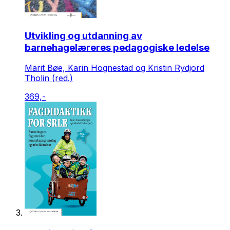
Utvikling og utdanning av
barnehagelæreres pedagogiske ledelse
Marit Bøe, Karin Hognestad og Kristin Rydjord
Tholin (red.)
369,-