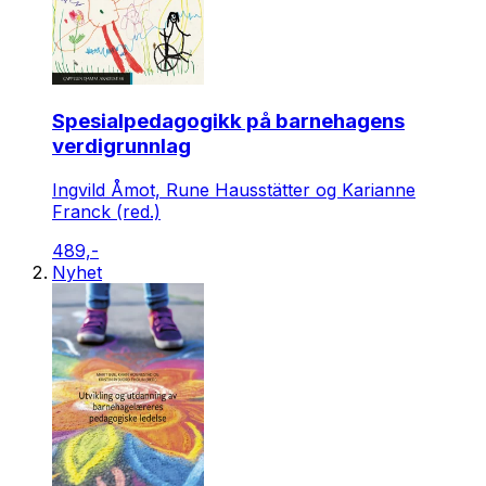
Spesialpedagogikk på barnehagens
verdigrunnlag
Ingvild Åmot, Rune Hausstätter og Karianne
Franck (red.)
489,-
Nyhet