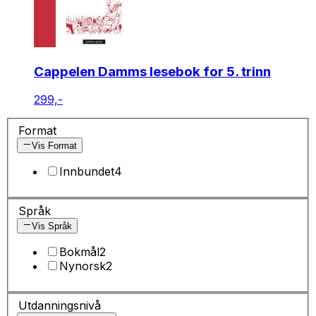
Cappelen Damms lesebok for 5. trinn
299,-
Format
Vis Format
Innbundet
4
Språk
Vis Språk
Bokmål
2
Nynorsk
2
Utdanningsnivå