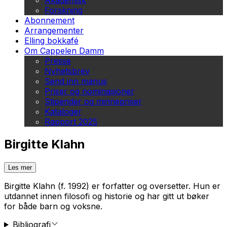
Akademisk
Forskning
Abonnement
Arrangementer
Elling bokkafé
Om Cappelen Damm
Presse
Nyhetsbrev
Send inn manus
Priser og nominasjoner
Stipender og minnepriser
Kataloger
Rapport 2025
Birgitte Klahn
Les mer
Birgitte Klahn (f. 1992) er forfatter og oversetter. Hun er
utdannet innen filosofi og historie og har gitt ut bøker
for både barn og voksne.
Bibliografi