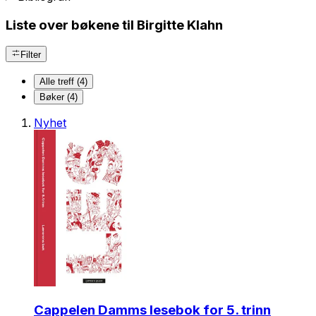
Liste over bøkene til Birgitte Klahn
Filter
Alle treff (4)
Bøker (4)
Nyhet
Cappelen Damms lesebok for 5. trinn