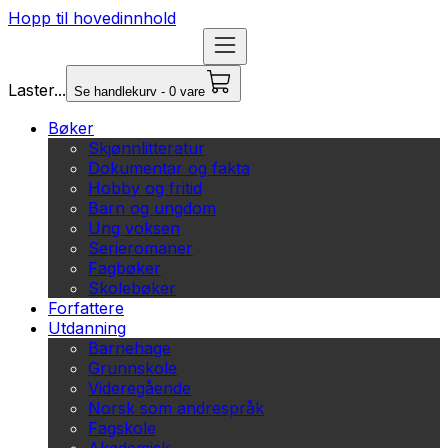
Hopp til hovedinnhold
Laster...
Se handlekurv - 0 vare
Bøker
Skjønnlitteratur
Dokumentar og fakta
Hobby og fritid
Barn og ungdom
Ung voksen
Serieromaner
Fagbøker
Skolebøker
Forfattere
Utdanning
Barnehage
Grunnskole
Videregående
Norsk som andrespråk
Fagskole