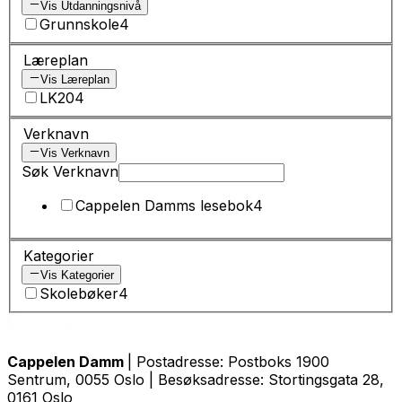
Vis Utdanningsnivå
Grunnskole
4
Læreplan
Vis Læreplan
LK20
4
Verknavn
Vis Verknavn
Søk Verknavn
Cappelen Damms lesebok
4
Kategorier
Vis Kategorier
Skolebøker
4
Cappelen Damm
| Postadresse: Postboks 1900
Sentrum, 0055 Oslo | Besøksadresse: Stortingsgata 28,
0161 Oslo