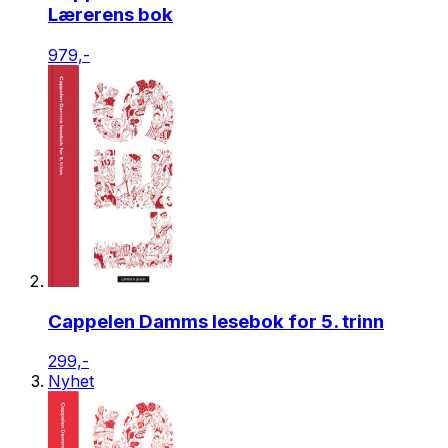
Lærerens bok
979,-
Cappelen Damms lesebok for 5. trinn
299,-
Nyhet