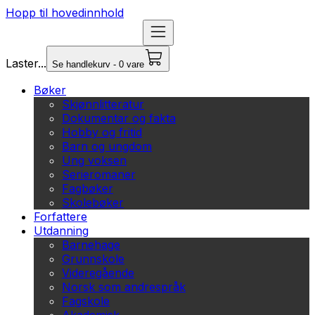
Hopp til hovedinnhold
Laster...
Se handlekurv - 0 vare
Bøker
Skjønnlitteratur
Dokumentar og fakta
Hobby og fritid
Barn og ungdom
Ung voksen
Serieromaner
Fagbøker
Skolebøker
Forfattere
Utdanning
Barnehage
Grunnskole
Videregående
Norsk som andrespråk
Fagskole